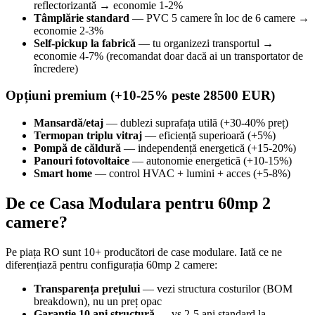
reflectorizantă → economie 1-2%
Tâmplărie standard
— PVC 5 camere în loc de 6 camere →
economie 2-3%
Self-pickup la fabrică
— tu organizezi transportul →
economie 4-7% (recomandat doar dacă ai un transportator de
încredere)
Opțiuni premium (+10-25% peste 28500 EUR)
Mansardă/etaj
— dublezi suprafața utilă (+30-40% preț)
Termopan triplu vitraj
— eficiență superioară (+5%)
Pompă de căldură
— independență energetică (+15-20%)
Panouri fotovoltaice
— autonomie energetică (+10-15%)
Smart home
— control HVAC + lumini + acces (+5-8%)
De ce Casa Modulara pentru 60mp 2
camere?
Pe piața RO sunt 10+ producători de case modulare. Iată ce ne
diferențiază pentru configurația 60mp 2 camere:
Transparența prețului
— vezi structura costurilor (BOM
breakdown), nu un preț opac
Garanție 10 ani structură
— vs 2-5 ani standard la