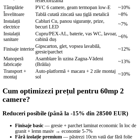
reflectorizantă
Tâmplărie
PVC 6 camere, geam termopan low-E
~10%
Învelitoare
Tablă cutată zincată sau țiglă metalică
~8%
Instalații
Cabluri Cu, panou siguranțe, prize,
~7%
electrice
becuri LED
Instalații
Cupru/PEX-AL, baterie, vas WC, lavoar,
~6%
sanitare
cabină duș
Gipscarton, glet, vopsea lavabilă,
Finisaje interior
~12%
gresie/parchet
Manoperă
Asamblare în uzina Zagna-Vădeni
~13%
fabricație
(Brăila)
Transport +
Auto-platformă + macara + 2 zile montaj
~10%
montaj
sol
Cum optimizezi prețul pentru 60mp 2
camere?
Reduceri posibile (până la -15% din 28500 EUR)
Finisaje basic
— gresie + parchet laminat economic în loc de
granit + lemn masiv → economie 5-7%
Fără izolație premium
— păstrezi 10cm vată dar fără folie