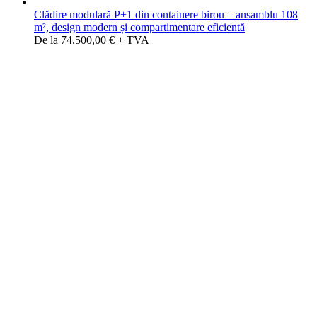
Clădire modulară P+1 din containere birou – ansamblu 108
m², design modern și compartimentare eficientă
De la 74.500,00 € + TVA