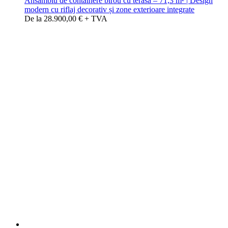
Ansamblu de containere birou cu terasă – 71,3 m² | Design
modern cu riflaj decorativ și zone exterioare integrate
De la 28.900,00 € + TVA