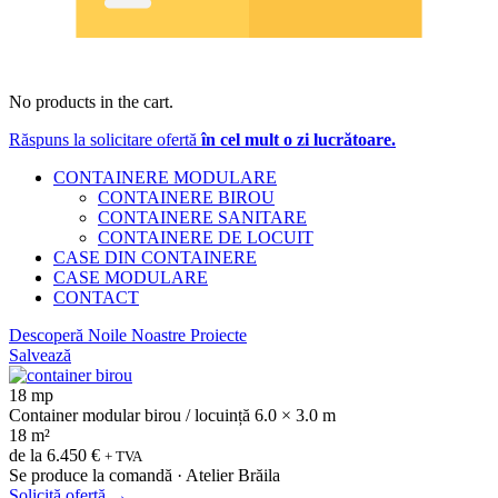
No products in the cart.
Răspuns la solicitare ofertă
în cel mult o zi lucrătoare.
CONTAINERE MODULARE
CONTAINERE BIROU
CONTAINERE SANITARE
CONTAINERE DE LOCUIT
CASE DIN CONTAINERE
CASE MODULARE
CONTACT
Descoperă Noile Noastre Proiecte
Salvează
18 mp
Container modular birou / locuință 6.0 × 3.0 m
18 m²
de la
6.450 €
+ TVA
Se produce la comandă · Atelier Brăila
Solicită ofertă
→