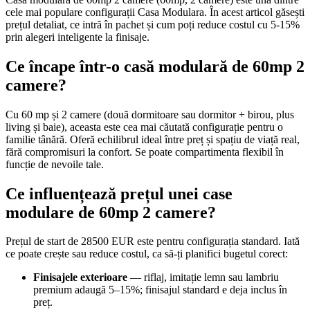
cele mai populare configurații Casa Modulara. În acest articol găsești
prețul detaliat, ce intră în pachet și cum poți reduce costul cu 5-15%
prin alegeri inteligente la finisaje.
Ce încape într-o casă modulară de 60mp 2
camere?
Cu 60 mp și 2 camere (două dormitoare sau dormitor + birou, plus
living și baie), aceasta este cea mai căutată configurație pentru o
familie tânără. Oferă echilibrul ideal între preț și spațiu de viață real,
fără compromisuri la confort. Se poate compartimenta flexibil în
funcție de nevoile tale.
Ce influențează prețul unei case
modulare de 60mp 2 camere?
Prețul de start de 28500 EUR este pentru configurația standard. Iată
ce poate crește sau reduce costul, ca să-ți planifici bugetul corect:
Finisajele exterioare
— riflaj, imitație lemn sau lambriu
premium adaugă 5–15%; finisajul standard e deja inclus în
preț.