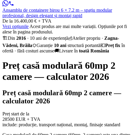
Ansamblu de containere birou 6 × 7.2 m – spațiu modular
profesional, design elegant și montaj rapid
De la 16.400,00 € + TVA
Vezi opțiunile
Acest produs are mai multe variații. Opțiunile pot fi
alese în pagina produsului.
🏗️
Din
2016
· 10 ani de experiență
Atelier propriu ·
Zagna-
Vădeni, Brăila
Garanție
10 ani
structură portantă
💶
Preț fix
în
ofertă · fără costuri ascunse
🚚
Livrare în
toată România
Preț casă modulară 60mp 2
camere — calculator 2026
Preț casă modulară 60mp 2 camere —
calculator 2026
Preț start de la
28500 EUR + TVA
include: producție, transport național, montaj, finisaje standard
Casa modulară de 60mp 2 camere (60mp, 2 camere) este una dintre