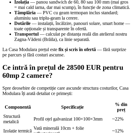
Izolația
— panou sandwich de 60, 80 sau 100 mm (mai gros
= mai cald iarna, dar mai scump), în funcție de zona climatică.
Tâmplăria
— PVC cu geam termopan inclus standard;
aluminiu sau triplu-geam la cerere.
Dotările
— instalații, încălzire, panouri solare, smart home —
toate opționale și transparente în ofertă.
Transportul
— calculat pe distanța reală din atelierul nostru
Zagna-Vădeni (Brăila), ca linie separată.
La Casa Modulara prețul este
fix și scris în ofertă
— fără surprize
pe parcurs și fără costuri ascunse.
Ce intră în prețul de 28500 EUR pentru
60mp 2 camere?
Spre deosebire de competiție care ascunde structura costurilor, Casa
Modulara îți arată detaliat ce primești:
% din
Componentă
Specificație
preț
Structură
Profil oțel galvanizat 100×100×3mm
~22%
metalică
Vată minerală 10cm + folie
Izolație termică
~12%