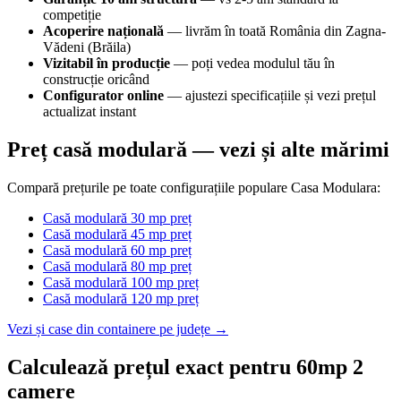
competiție
Acoperire națională
— livrăm în toată România din Zagna-
Vădeni (Brăila)
Vizitabil în producție
— poți vedea modulul tău în
construcție oricând
Configurator online
— ajustezi specificațiile și vezi prețul
actualizat instant
Preț casă modulară — vezi și alte mărimi
Compară prețurile pe toate configurațiile populare Casa Modulara:
Casă modulară 30 mp preț
Casă modulară 45 mp preț
Casă modulară 60 mp preț
Casă modulară 80 mp preț
Casă modulară 100 mp preț
Casă modulară 120 mp preț
Vezi și case din containere pe județe →
Calculează prețul exact pentru 60mp 2
camere