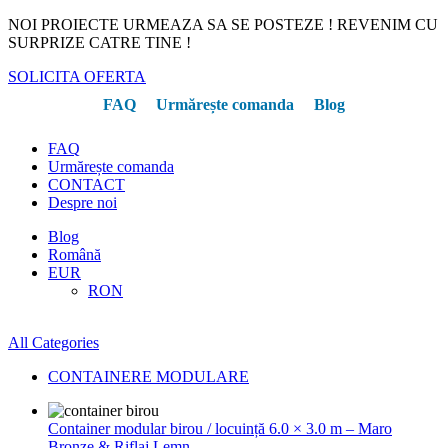
NOI PROIECTE URMEAZA SA SE POSTEZE ! REVENIM CU
SURPRIZE CATRE TINE !
SOLICITA OFERTA
FAQ
Urmărește comanda
Blog
FAQ
Urmărește comanda
CONTACT
Despre noi
Blog
Română
EUR
RON
All Categories
CONTAINERE MODULARE
Container modular birou / locuință 6.0 × 3.0 m – Maro
Bronze & Riflaj Lemn