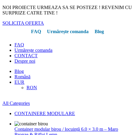
NOI PROIECTE URMEAZA SA SE POSTEZE ! REVENIM CU
SURPRIZE CATRE TINE !
SOLICITA OFERTA
FAQ
Urmărește comanda
Blog
FAQ
Urmărește comanda
CONTACT
Despre noi
Blog
Română
EUR
RON
All Categories
CONTAINERE MODULARE
Container modular birou / locuință 6.0 × 3.0 m – Maro
Bronze & Riflaj Lemn