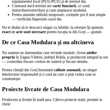
regulamentul local (PUG/PUZ) și de terenul tău.
Contează dacă terenul are
carte funciară
, ce zonă
(intravilan/extravilan) și cum amplasezi modulul.
Pentru anumite utilizări temporare, cerințele pot fi mai simple
— verificăm împreună cazul tău.
Nu te lăsăm să te descurci singur cu hârtiile: la ofertare îți spunem
exact ce acte sunt necesare
pentru locația ta din Gorj — gratuit.
De ce Casa Modulara și nu altcineva
Nu suntem un intermediar care revinde module. Avem
atelier
propriu
în Zagna-Vădeni, județul Brăila, și producem integral la noi
— controlăm fiecare cordon de sudură și fiecare detaliu.
Pentru clienții din Gorj înseamnă
calitate asumată
, un singur
interlocutor responsabil și o casă pe care o poți vedea cum se
construiește.
Proiecte livrate de Casa Modulara
Producem și livrăm în toată țara. Câteva proiecte reale, predate la
cheie: