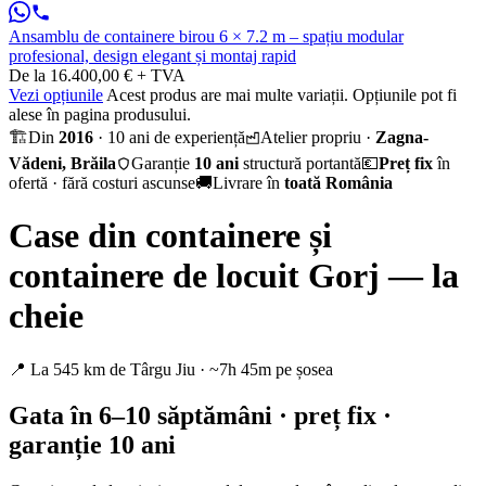
Ansamblu de containere birou 6 × 7.2 m – spațiu modular
profesional, design elegant și montaj rapid
De la 16.400,00 € + TVA
Vezi opțiunile
Acest produs are mai multe variații. Opțiunile pot fi
alese în pagina produsului.
🏗️
Din
2016
· 10 ani de experiență
Atelier propriu ·
Zagna-
Vădeni, Brăila
Garanție
10 ani
structură portantă
💶
Preț fix
în
ofertă · fără costuri ascunse
🚚
Livrare în
toată România
Case din containere și
containere de locuit Gorj — la
cheie
📍 La 545 km de Târgu Jiu · ~7h 45m pe șosea
Gata în 6–10 săptămâni · preț fix ·
garanție 10 ani