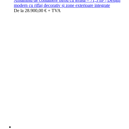
Ansamblu de containere birou cu terasă – 71,3 m² | Design
modern cu riflaj decorativ și zone exterioare integrate
De la 28.900,00 € + TVA