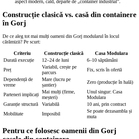
aspect modern, cald, departe de „container industrial”.
Construcție clasică vs. casă din containere
în Gorj
De ce aleg tot mai mulți oameni din Gorj modularul în locul
cărămizii? Pe scurt:
Criteriu
Construcție clasică
Casa Modulara
Durată execuție
12–24 de luni
6–10 săptămâni
Variabil, crește pe
Preț
Fix, scris în ofertă
parcurs
Dependență de
Mare (lucru pe
Zero (producție în hală)
vreme
șantier)
Mai mulți (firme,
Unul singur: Casa
Parteneri implicați
meșteri)
Modulara
Garanție structură
Variabilă
10 ani, prin contract
Se poate dezasambla și
Mobilitate
Imposibil
muta
Pentru ce folosesc oamenii din Gorj
casele din containere