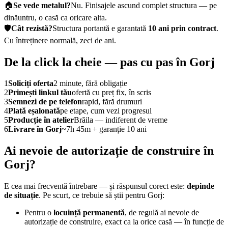
🏠
Se vede metalul?
Nu. Finisajele ascund complet structura — pe
dinăuntru, o casă ca oricare alta.
🛡️
Cât rezistă?
Structura portantă e garantată
10 ani prin contract
.
Cu întreținere normală, zeci de ani.
De la click la cheie — pas cu pas în Gorj
1
Soliciți oferta
2 minute, fără obligație
2
Primești linkul tău
ofertă cu preț fix, în scris
3
Semnezi de pe telefon
rapid, fără drumuri
4
Plată eșalonată
pe etape, cum vezi progresul
5
Producție în atelier
Brăila — indiferent de vreme
6
Livrare în Gorj
~7h 45m + garanție 10 ani
Ai nevoie de autorizație de construire în
Gorj?
E cea mai frecventă întrebare — și răspunsul corect este:
depinde
de situație
. Pe scurt, ce trebuie să știi pentru Gorj:
Pentru o
locuință permanentă
, de regulă ai nevoie de
autorizație de construire, exact ca la orice casă — în funcție de