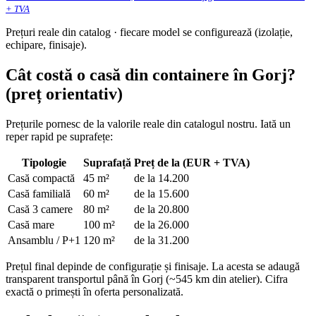
+ TVA
Prețuri reale din catalog · fiecare model se configurează (izolație,
echipare, finisaje).
Cât costă o casă din containere în Gorj?
(preț orientativ)
Prețurile pornesc de la valorile reale din catalogul nostru. Iată un
reper rapid pe suprafețe:
Tipologie
Suprafață
Preț de la (EUR + TVA)
Casă compactă
45 m²
de la 14.200
Casă familială
60 m²
de la 15.600
Casă 3 camere
80 m²
de la 20.800
Casă mare
100 m²
de la 26.000
Ansamblu / P+1
120 m²
de la 31.200
Prețul final depinde de configurație și finisaje. La acesta se adaugă
transparent transportul până în Gorj (~545 km din atelier). Cifra
exactă o primești în oferta personalizată.