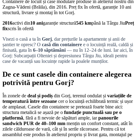
Containere de locuit și case modulare produse în atelierul nostru din
Zagna-Vădeni (Brăila), din 2016. Preț fix în ofertă, garanție 10 ani
structură, livrare și montaj în tot Gorj.
2016
activi din
10 ani
garanție structură
545 km
până la Târgu Jiu
Preț
fix
scris în ofertă
Visezi o casă a ta în
Gorj
, dar prețurile la apartamente și anii de
șantier te opresc? O
casă din containere
e o locuință reală, caldă și
finisată, gata în
6–10 săptămâni
— nu în 12–24 de luni. Iar aici, în
Gorj: Subcarpații Olteniei și depresiunea Târgu Jiu, ideali pentru
case de vacanță sau locuințe rapide la poalele munților.
De ce sunt casele din containere alegerea
potrivită pentru Gorj?
În zonele de
deal și podiș
din Gorj, terenul ondulat și
variațiile de
temperatură între sezoane
cer o locuință echilibrată termic și ușor
de amplasat. Casele din containere se pretează foarte bine aici:
structura metalică se așază pe o
fundație punctuală sau pe o
platformă
, fără a fi nevoie de săpături ample, iar
panourile
sandwich PUR de 40–100 mm
mențin un confort constant, atât în
zilele călduroase de vară, cât și în serile răcoroase. Pentru că tot
ansamblul este produs în atelierul propriu și livrat gata, montajul pe