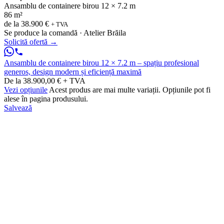
Ansamblu de containere birou 12 × 7.2 m
86 m²
de la
38.900 €
+ TVA
Se produce la comandă · Atelier Brăila
Solicită ofertă
→
Ansamblu de containere birou 12 × 7.2 m – spațiu profesional
generos, design modern și eficiență maximă
De la 38.900,00 € + TVA
Vezi opțiunile
Acest produs are mai multe variații. Opțiunile pot fi
alese în pagina produsului.
Salvează