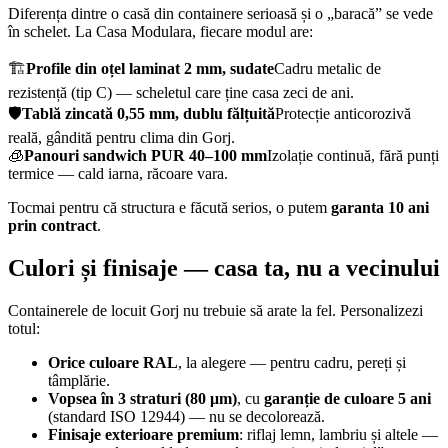
Diferența dintre o casă din containere serioasă și o „baracă” se vede
în schelet. La Casa Modulara, fiecare modul are:
🏗️
Profile din oțel laminat 2 mm, sudate
Cadru metalic de
rezistență (tip C) — scheletul care ține casa zeci de ani.
🛡️
Tablă zincată 0,55 mm, dublu fălțuită
Protecție anticorozivă
reală, gândită pentru clima din Gorj.
🧊
Panouri sandwich PUR 40–100 mm
Izolație continuă, fără punți
termice — cald iarna, răcoare vara.
Tocmai pentru că structura e făcută serios, o putem
garanta 10 ani
prin contract
.
Culori și finisaje — casa ta, nu a vecinului
Containerele de locuit Gorj nu trebuie să arate la fel. Personalizezi
totul:
Orice culoare RAL
, la alegere — pentru cadru, pereți și
tâmplărie.
Vopsea în 3 straturi (80 μm)
, cu
garanție de culoare 5 ani
(standard ISO 12944) — nu se decolorează.
Finisaje exterioare premium
: riflaj lemn, lambriu și altele —