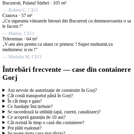
Bucuresti, Palatul Stirbei · 105 m²
— Robert C, CEO
Craiova · 57 m²
„Cu siguranta viitoarele birouri din Bucuresti cu dumneavoastra o sa
le facem !”
— Marius, CEO
Teleorman · 64 m²
„V-am ales pentru ca stiam ce primesc ! Super multumit,va
multumesc si eu !”
— Madalin M, CEO
Întrebări frecvente — case din containere
Gorj
Am nevoie de autorizație de construire în Gorj?
Cât costă transportul până în Gorj?
În cât timp e gata?
Ce fundație îmi trebuie?
Se racordează la utilități (apă, curent, canalizare)?
Ce acoperă garanția de 10 ani?
Cât rezistă în timp o casă din containere?
Pot plăti eșalonat?
Se poate muta casa mai târziu?