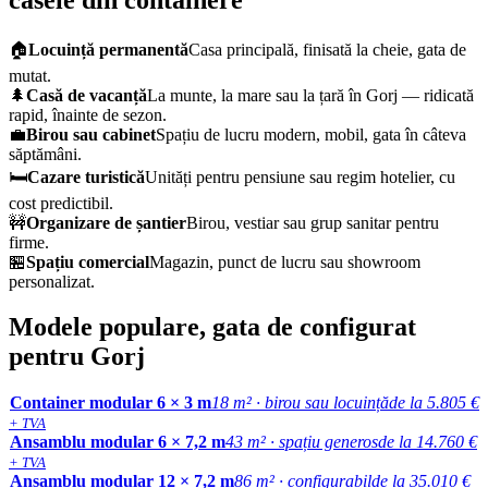
🏠
Locuință permanentă
Casa principală, finisată la cheie, gata de
mutat.
🌲
Casă de vacanță
La munte, la mare sau la țară în Gorj — ridicată
rapid, înainte de sezon.
💼
Birou sau cabinet
Spațiu de lucru modern, mobil, gata în câteva
săptămâni.
🛏️
Cazare turistică
Unități pentru pensiune sau regim hotelier, cu
cost predictibil.
🚧
Organizare de șantier
Birou, vestiar sau grup sanitar pentru
firme.
🏪
Spațiu comercial
Magazin, punct de lucru sau showroom
personalizat.
Modele populare, gata de configurat
pentru Gorj
Container modular 6 × 3 m
18 m² · birou sau locuință
de la 5.805 €
+ TVA
Ansamblu modular 6 × 7,2 m
43 m² · spațiu generos
de la 14.760 €
+ TVA
Ansamblu modular 12 × 7,2 m
86 m² · configurabil
de la 35.010 €