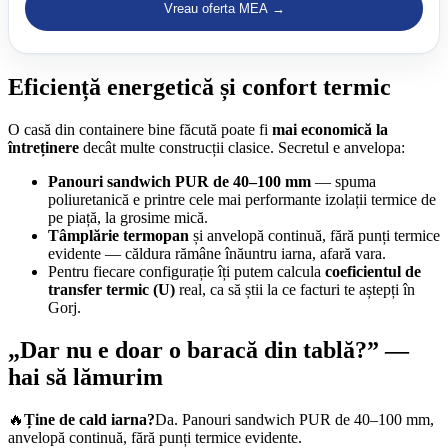
Vreau oferta MEA →
Eficiență energetică și confort termic
O casă din containere bine făcută poate fi
mai economică la
întreținere
decât multe construcții clasice. Secretul e anvelopa:
Panouri sandwich PUR de 40–100 mm
— spuma
poliuretanică e printre cele mai performante izolații termice de
pe piață, la grosime mică.
Tâmplărie termopan
și anvelopă continuă, fără punți termice
evidente — căldura rămâne înăuntru iarna, afară vara.
Pentru fiecare configurație îți putem calcula
coeficientul de
transfer termic (U)
real, ca să știi la ce facturi te aștepți în
Gorj.
„Dar nu e doar o baracă din tablă?” —
hai să lămurim
🔥
Ține de cald iarna?
Da. Panouri sandwich PUR de 40–100 mm,
anvelopă continuă, fără punți termice evidente.