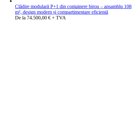
Clădire modulară P+1 din containere birou – ansamblu 108
m², design modern și compartimentare eficientă
De la 74.500,00 € + TVA