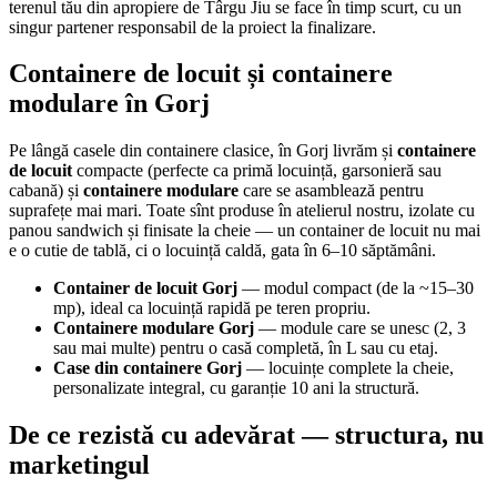
terenul tău din apropiere de Târgu Jiu se face în timp scurt, cu un
singur partener responsabil de la proiect la finalizare.
Containere de locuit și containere
modulare în Gorj
Pe lângă casele din containere clasice, în Gorj livrăm și
containere
de locuit
compacte (perfecte ca primă locuință, garsonieră sau
cabană) și
containere modulare
care se asamblează pentru
suprafețe mai mari. Toate sînt produse în atelierul nostru, izolate cu
panou sandwich și finisate la cheie — un container de locuit nu mai
e o cutie de tablă, ci o locuință caldă, gata în 6–10 săptămâni.
Container de locuit Gorj
— modul compact (de la ~15–30
mp), ideal ca locuință rapidă pe teren propriu.
Containere modulare Gorj
— module care se unesc (2, 3
sau mai multe) pentru o casă completă, în L sau cu etaj.
Case din containere Gorj
— locuințe complete la cheie,
personalizate integral, cu garanție 10 ani la structură.
De ce rezistă cu adevărat — structura, nu
marketingul