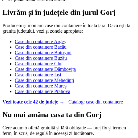
Livrăm și în județele din jurul Gorj
Producem și montăm case din containere în toată țara. Dacă ești la
granița județului, vezi și zonele apropiate:
Case din containere Argeș
Case din containere Bacău
Case din containere Botoșani
Case din containere Buzău
Case din containere Cluj
Case din containere Dâmbovița
Case din containere Iași
Case din containere Mehedinți
Case din containere Mureș
Case din containere Prahova
Vezi toate cele 42 de județe →
·
Catalog: case din containere
Nu mai amâna casa ta din Gorj
Cere acum o ofertă gratuită și fără obligație — preț fix și termen
ferm, în scris, de regulă în aceeași zi lucrătoare.