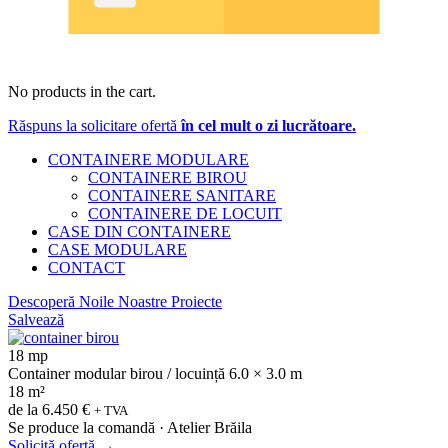
No products in the cart.
Răspuns la solicitare ofertă
în cel mult o zi lucrătoare.
CONTAINERE MODULARE
CONTAINERE BIROU
CONTAINERE SANITARE
CONTAINERE DE LOCUIT
CASE DIN CONTAINERE
CASE MODULARE
CONTACT
Descoperă Noile Noastre Proiecte
Salvează
18 mp
Container modular birou / locuință 6.0 × 3.0 m
18 m²
de la
6.450 €
+ TVA
Se produce la comandă · Atelier Brăila
Solicită ofertă
→