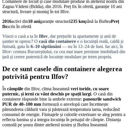
Containere de locuit și case modulare produse în atelierul nostru din
Zagna-Vădeni (Brăila), din 2016. Preț fix în ofertă, garanție 10 ani
structură, livrare și montaj în tot Ilfov.
2016
activi din
10 ani
garanție structură
235 km
până la Buftea
Preț
fix
scris în ofertă
Visezi o casă a ta în
Ilfov
, dar prețurile la apartamente și anii de
șantier te opresc? O
casă din containere
e o locuință reală, caldă și
finisată, gata în
6–10 săptămâni
— nu în 12–24 de luni. Iar aici, în
Ilfov: centura Bucureștiului, cu cea mai mare presiune imobiliară din
țară și cerere puternică de locuințe modulare pe teren propriu.
De ce sunt casele din containere alegerea
potrivită pentru Ilfov?
În
câmpiile
din Ilfov, clima înseamnă
veri toride, cu soare
puternic, și ierni cu vânt deschis pe spații largi
. O casă din
containere răspunde bine la ambele extreme:
panourile sandwich
PUR de 40–100 mm
formează o anvelopă care încetinește
pătrunderea căldurii vara și păstrează temperatura iarna, reducând
consumul de energie. Finisajele și culorile exterioare se aleg pentru a
reflecta lumina și a integra locuința în peisajul de câmpie. Distanța
comodă pe șosea dintre atelierul nostru și Buftea înseamnă