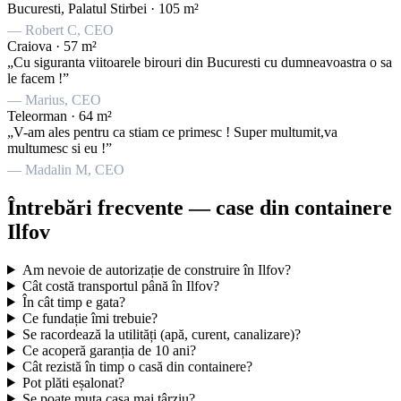
Bucuresti, Palatul Stirbei · 105 m²
— Robert C, CEO
Craiova · 57 m²
„Cu siguranta viitoarele birouri din Bucuresti cu dumneavoastra o sa
le facem !”
— Marius, CEO
Teleorman · 64 m²
„V-am ales pentru ca stiam ce primesc ! Super multumit,va
multumesc si eu !”
— Madalin M, CEO
Întrebări frecvente — case din containere
Ilfov
Am nevoie de autorizație de construire în Ilfov?
Cât costă transportul până în Ilfov?
În cât timp e gata?
Ce fundație îmi trebuie?
Se racordează la utilități (apă, curent, canalizare)?
Ce acoperă garanția de 10 ani?
Cât rezistă în timp o casă din containere?
Pot plăti eșalonat?
Se poate muta casa mai târziu?