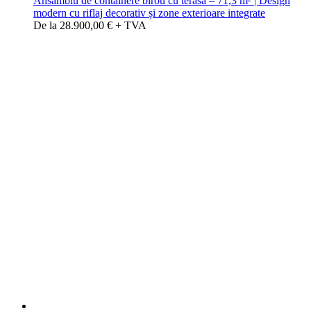
Ansamblu de containere birou cu terasă – 71,3 m² | Design
modern cu riflaj decorativ și zone exterioare integrate
De la 28.900,00 € + TVA