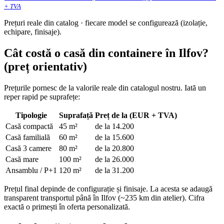
+ TVA
Prețuri reale din catalog · fiecare model se configurează (izolație,
echipare, finisaje).
Cât costă o casă din containere în Ilfov?
(preț orientativ)
Prețurile pornesc de la valorile reale din catalogul nostru. Iată un
reper rapid pe suprafețe:
Tipologie
Suprafață
Preț de la (EUR + TVA)
Casă compactă
45 m²
de la 14.200
Casă familială
60 m²
de la 15.600
Casă 3 camere
80 m²
de la 20.800
Casă mare
100 m²
de la 26.000
Ansamblu / P+1
120 m²
de la 31.200
Prețul final depinde de configurație și finisaje. La acesta se adaugă
transparent transportul până în Ilfov (~235 km din atelier). Cifra
exactă o primești în oferta personalizată.