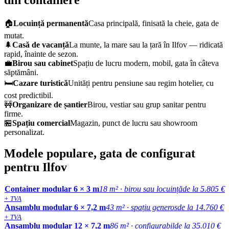
🏠
Locuință permanentă
Casa principală, finisată la cheie, gata de
mutat.
🌲
Casă de vacanță
La munte, la mare sau la țară în Ilfov — ridicată
rapid, înainte de sezon.
💼
Birou sau cabinet
Spațiu de lucru modern, mobil, gata în câteva
săptămâni.
🛏️
Cazare turistică
Unități pentru pensiune sau regim hotelier, cu
cost predictibil.
🚧
Organizare de șantier
Birou, vestiar sau grup sanitar pentru
firme.
🏪
Spațiu comercial
Magazin, punct de lucru sau showroom
personalizat.
Modele populare, gata de configurat
pentru Ilfov
Container modular 6 × 3 m
18 m² · birou sau locuință
de la 5.805 €
+ TVA
Ansamblu modular 6 × 7,2 m
43 m² · spațiu generos
de la 14.760 €
+ TVA
Ansamblu modular 12 × 7,2 m
86 m² · configurabil
de la 35.010 €