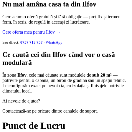
Nu mai amâna casa ta din Ilfov
Cere acum o ofertă gratuită și fără obligație — preț fix și termen
ferm, în scris, de regulă în aceeași zi lucrătoare.
Cere oferta mea pentru Ilfov →
Sau direct:
0757 713 757
·
WhatsApp
Ce caută cei din Ilfov când vor o casă
modulară
În zona
Ilfov
, cele mai căutate sunt modulele de
sub 20 m²
—
potrivite pentru o cabană, un birou de grădină sau un spațiu tehnic.
Le configurăm exact pe nevoia ta, cu izolația și finisajele potrivite
climatului local.
Ai nevoie de ajutor?
Contactează-ne pe oricare dintre canalele de suport.
Punct de Lucru