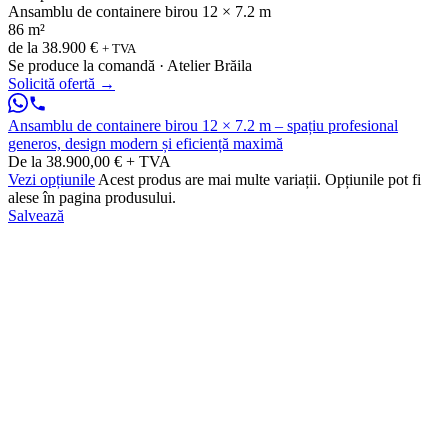
Ansamblu de containere birou 12 × 7.2 m
86 m²
de la
38.900 €
+ TVA
Se produce la comandă · Atelier Brăila
Solicită ofertă
→
Ansamblu de containere birou 12 × 7.2 m – spațiu profesional
generos, design modern și eficiență maximă
De la 38.900,00 € + TVA
Vezi opțiunile
Acest produs are mai multe variații. Opțiunile pot fi
alese în pagina produsului.
Salvează