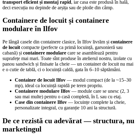
transport eficient și montaj rapid
, iar casa este produsă în hală,
deci execuția nu depinde de arșița sau de ploile din câmp.
Containere de locuit și containere
modulare în Ilfov
Pe lângă casele din containere clasice, în Ilfov livrăm și
containere
de locuit
compacte (perfecte ca primă locuință, garsonieră sau
cabană) și
containere modulare
care se asamblează pentru
suprafețe mai mari. Toate sînt produse în atelierul nostru, izolate cu
panou sandwich și finisate la cheie — un container de locuit nu mai
e o cutie de tablă, ci o locuință caldă, gata în 6–10 săptămâni.
Container de locuit Ilfov
— modul compact (de la ~15–30
mp), ideal ca locuință rapidă pe teren propriu.
Containere modulare Ilfov
— module care se unesc (2, 3
sau mai multe) pentru o casă completă, în L sau cu etaj.
Case din containere Ilfov
— locuințe complete la cheie,
personalizate integral, cu garanție 10 ani la structură.
De ce rezistă cu adevărat — structura, nu
marketingul