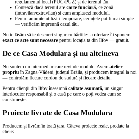
regulamentul local (PUG/PUZ) și de terenul tău.
Contează dacă terenul are
carte funciară
, ce zonă
(intravilan/extravilan) și cum amplasezi modulul.
Pentru anumite utilizări temporare, cerințele pot fi mai simple
— verificăm împreună cazul tău.
Nu te lăsăm să te descurci singur cu hârtiile: la ofertare îți spunem
exact ce acte sunt necesare
pentru locația ta din Ilfov — gratuit.
De ce Casa Modulara și nu altcineva
Nu suntem un intermediar care revinde module. Avem
atelier
propriu
în Zagna-Vădeni, județul Brăila, și producem integral la noi
— controlăm fiecare cordon de sudură și fiecare detaliu.
Pentru clienții din Ilfov înseamnă
calitate asumată
, un singur
interlocutor responsabil și o casă pe care o poți vedea cum se
construiește.
Proiecte livrate de Casa Modulara
Producem și livrăm în toată țara. Câteva proiecte reale, predate la
cheie: