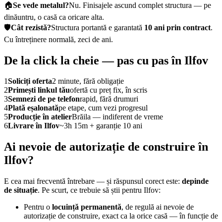
🏠
Se vede metalul?
Nu. Finisajele ascund complet structura — pe
dinăuntru, o casă ca oricare alta.
🛡️
Cât rezistă?
Structura portantă e garantată
10 ani prin contract
.
Cu întreținere normală, zeci de ani.
De la click la cheie — pas cu pas în Ilfov
1
Soliciți oferta
2 minute, fără obligație
2
Primești linkul tău
ofertă cu preț fix, în scris
3
Semnezi de pe telefon
rapid, fără drumuri
4
Plată eșalonată
pe etape, cum vezi progresul
5
Producție în atelier
Brăila — indiferent de vreme
6
Livrare în Ilfov
~3h 15m + garanție 10 ani
Ai nevoie de autorizație de construire în
Ilfov?
E cea mai frecventă întrebare — și răspunsul corect este:
depinde
de situație
. Pe scurt, ce trebuie să știi pentru Ilfov:
Pentru o
locuință permanentă
, de regulă ai nevoie de
autorizație de construire, exact ca la orice casă — în funcție de