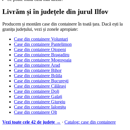
Livrăm și în județele din jurul Ilfov
Producem și montăm case din containere în toată țara. Dacă ești la
granița județului, vezi și zonele apropiate:
Case din containere Voluntari
Case din containere Pantelimon
Case din containere Otopeni
Case din containere Bragadiru
Case din containere Mogoșoaia
Case din containere Arad
Case din containere Bihor
Case din containere Brăila
Case din containere București
Case din containere Călărași
Case din containere Dolj
Case din containere Galați
Case din containere Giurgiu
Case din containere Ialomița
Case din containere Olt
Vezi toate cele 42 de județe →
·
Catalog: case din containere