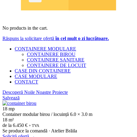
No products in the cart.
Răspuns la solicitare ofertă
în cel mult o zi lucrătoare.
CONTAINERE MODULARE
CONTAINERE BIROU
CONTAINERE SANITARE
CONTAINERE DE LOCUIT
CASE DIN CONTAINERE
CASE MODULARE
CONTACT
Descoperă Noile Noastre Proiecte
Salvează
18 mp
Container modular birou / locuință 6.0 × 3.0 m
18 m²
de la
6.450 €
+ TVA
Se produce la comandă · Atelier Brăila
Solicită ofertă
→