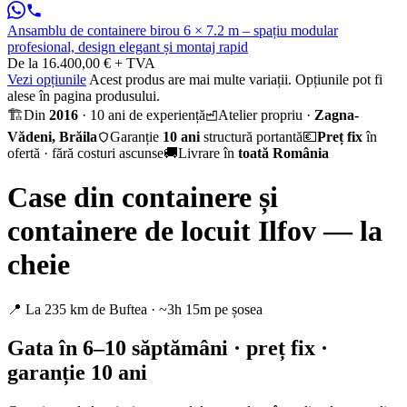
Ansamblu de containere birou 6 × 7.2 m – spațiu modular
profesional, design elegant și montaj rapid
De la 16.400,00 € + TVA
Vezi opțiunile
Acest produs are mai multe variații. Opțiunile pot fi
alese în pagina produsului.
🏗️
Din
2016
· 10 ani de experiență
Atelier propriu ·
Zagna-
Vădeni, Brăila
Garanție
10 ani
structură portantă
💶
Preț fix
în
ofertă · fără costuri ascunse
🚚
Livrare în
toată România
Case din containere și
containere de locuit Ilfov — la
cheie
📍 La 235 km de Buftea · ~3h 15m pe șosea
Gata în 6–10 săptămâni · preț fix ·
garanție 10 ani