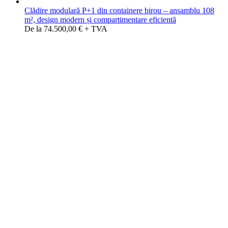
Clădire modulară P+1 din containere birou – ansamblu 108
m², design modern și compartimentare eficientă
De la 74.500,00 € + TVA