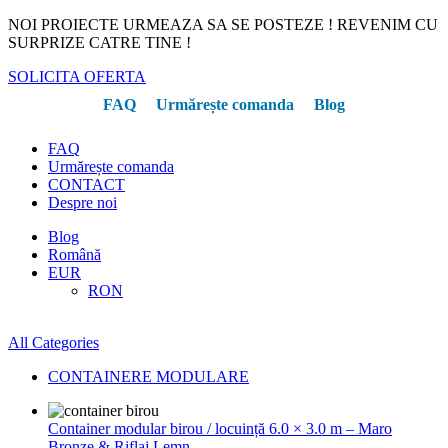
NOI PROIECTE URMEAZA SA SE POSTEZE ! REVENIM CU
SURPRIZE CATRE TINE !
SOLICITA OFERTA
FAQ
Urmărește comanda
Blog
FAQ
Urmărește comanda
CONTACT
Despre noi
Blog
Română
EUR
RON
All Categories
CONTAINERE MODULARE
Container modular birou / locuință 6.0 × 3.0 m – Maro
Bronze & Riflaj Lemn