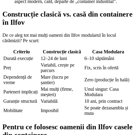
aspect modern, cald, departe de „container industrial”.
Construcție clasică vs. casă din containere
în Ilfov
De ce aleg tot mai mulți oameni din Ilfov modularul în locul
cărămizii? Pe scurt:
Criteriu
Construcție clasică
Casa Modulara
Durată execuție
12–24 de luni
6–10 săptămâni
Variabil, crește pe
Preț
Fix, scris în ofertă
parcurs
Dependență de
Mare (lucru pe
Zero (producție în hală)
vreme
șantier)
Mai mulți (firme,
Unul singur: Casa
Parteneri implicați
meșteri)
Modulara
Garanție structură
Variabilă
10 ani, prin contract
Se poate dezasambla și
Mobilitate
Imposibil
muta
Pentru ce folosesc oamenii din Ilfov casele
din containere