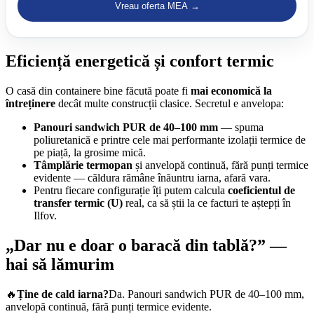
Vreau oferta MEA →
Eficiență energetică și confort termic
O casă din containere bine făcută poate fi
mai economică la
întreținere
decât multe construcții clasice. Secretul e anvelopa:
Panouri sandwich PUR de 40–100 mm
— spuma
poliuretanică e printre cele mai performante izolații termice de
pe piață, la grosime mică.
Tâmplărie termopan
și anvelopă continuă, fără punți termice
evidente — căldura rămâne înăuntru iarna, afară vara.
Pentru fiecare configurație îți putem calcula
coeficientul de
transfer termic (U)
real, ca să știi la ce facturi te aștepți în
Ilfov.
„Dar nu e doar o baracă din tablă?” —
hai să lămurim
🔥
Ține de cald iarna?
Da. Panouri sandwich PUR de 40–100 mm,
anvelopă continuă, fără punți termice evidente.