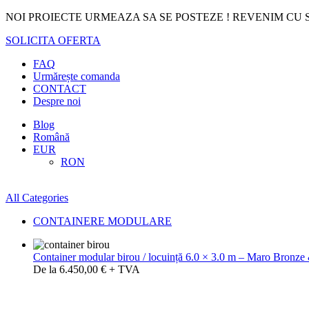
NOI PROIECTE URMEAZA SA SE POSTEZE ! REVENIM CU S
SOLICITA OFERTA
FAQ
Urmărește comanda
CONTACT
Despre noi
Blog
Română
EUR
RON
All Categories
CONTAINERE MODULARE
Container modular birou / locuință 6.0 × 3.0 m – Maro Bronze
De la 6.450,00 € + TVA