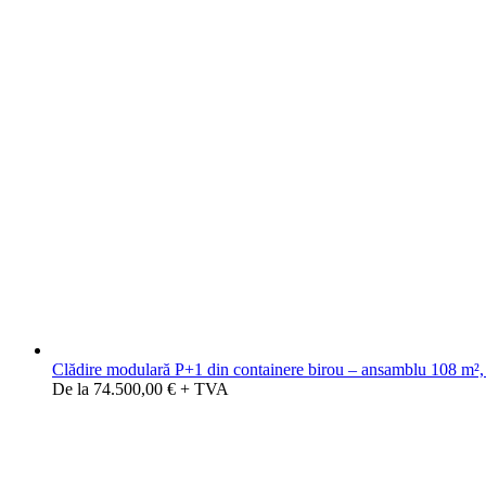
Clădire modulară P+1 din containere birou – ansamblu 108 m², 
De la 74.500,00 € + TVA