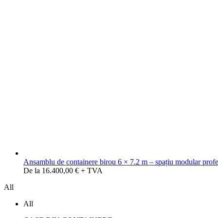
Ansamblu de containere birou 6 × 7.2 m – spațiu modular profes
De la 16.400,00 € + TVA
All
All