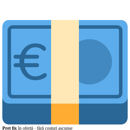
Preț fix
în ofertă · fără costuri ascunse