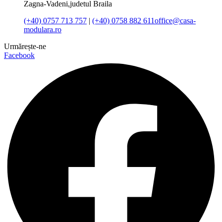
Zagna-Vadeni,judetul Braila
(+40) 0757 713 757
|
(+40) 0758 882 611
office@casa-
modulara.ro
Urmărește-ne
Facebook