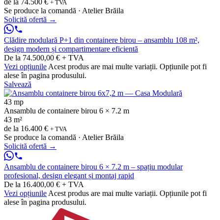
de la
74.500 €
+ TVA
Se produce la comandă · Atelier Brăila
Solicită ofertă
→
Clădire modulară P+1 din containere birou – ansamblu 108 m²,
design modern și compartimentare eficientă
De la 74.500,00 € + TVA
Vezi opțiunile
Acest produs are mai multe variații. Opțiunile pot fi
alese în pagina produsului.
Salvează
43 mp
Ansamblu de containere birou 6 × 7.2 m
43 m²
de la
16.400 €
+ TVA
Se produce la comandă · Atelier Brăila
Solicită ofertă
→
Ansamblu de containere birou 6 × 7.2 m – spațiu modular
profesional, design elegant și montaj rapid
De la 16.400,00 € + TVA
Vezi opțiunile
Acest produs are mai multe variații. Opțiunile pot fi
alese în pagina produsului.