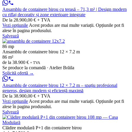
Ansamblu de containere birou cu terasă – 71,3 m² | Design modern
cu riflaj decorativ și zone exterioare integrate
De la 28.900,00 € + TVA
Vezi opțiunile
Acest produs are mai multe variații. Opțiunile pot fi
alese în pagina produsului.
Salvează
86 mp
Ansamblu de containere birou 12 × 7.2 m
86 m²
de la
38.900 €
+ TVA
Se produce la comandă · Atelier Brăila
Solicită ofertă
→
Ansamblu de containere birou 12 × 7.2 m – spațiu profesional
generos, design modern și eficiență maximă
De la 38.900,00 € + TVA
Vezi opțiunile
Acest produs are mai multe variații. Opțiunile pot fi
alese în pagina produsului.
Salvează
Clădire modulară P+1 din containere birou