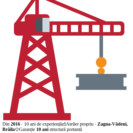
Din
2016
· 10 ani de experiență
Atelier propriu ·
Zagna-Vădeni,
Brăila
Garanție
10 ani
structură portantă