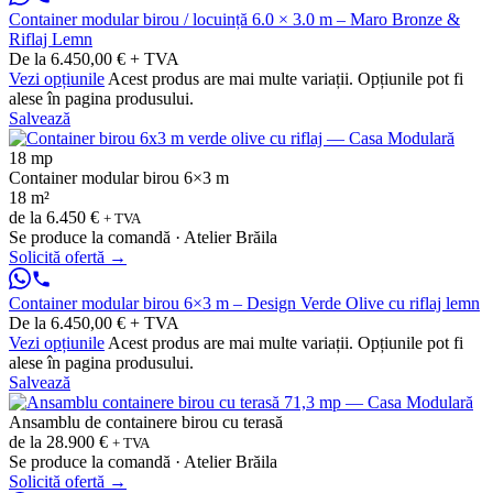
Container modular birou / locuință 6.0 × 3.0 m – Maro Bronze &
Riflaj Lemn
De la 6.450,00 € + TVA
Vezi opțiunile
Acest produs are mai multe variații. Opțiunile pot fi
alese în pagina produsului.
Salvează
18 mp
Container modular birou 6×3 m
18 m²
de la
6.450 €
+ TVA
Se produce la comandă · Atelier Brăila
Solicită ofertă
→
Container modular birou 6×3 m – Design Verde Olive cu riflaj lemn
De la 6.450,00 € + TVA
Vezi opțiunile
Acest produs are mai multe variații. Opțiunile pot fi
alese în pagina produsului.
Salvează
Ansamblu de containere birou cu terasă
de la
28.900 €
+ TVA
Se produce la comandă · Atelier Brăila
Solicită ofertă
→