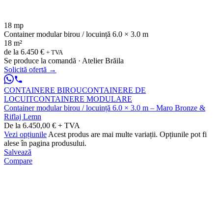
18 mp
Container modular birou / locuință 6.0 × 3.0 m
18 m²
de la
6.450 €
+ TVA
Se produce la comandă · Atelier Brăila
Solicită ofertă
→
CONTAINERE BIROU
CONTAINERE DE
LOCUIT
CONTAINERE MODULARE
Container modular birou / locuință 6.0 × 3.0 m – Maro Bronze &
Riflaj Lemn
De la 6.450,00 € + TVA
Vezi opțiunile
Acest produs are mai multe variații. Opțiunile pot fi
alese în pagina produsului.
Salvează
Compare