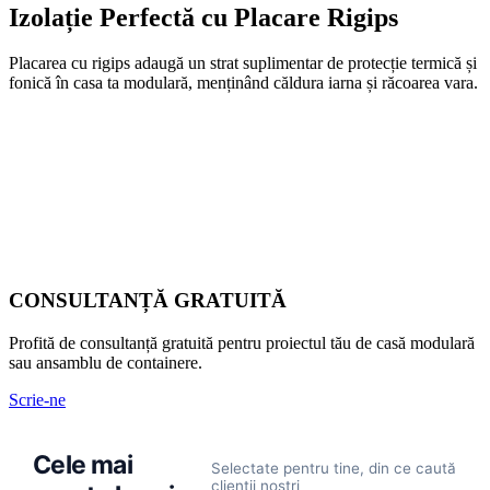
Izolație Perfectă cu Placare Rigips
Placarea cu rigips adaugă un strat suplimentar de protecție termică și
fonică în casa ta modulară, menținând căldura iarna și răcoarea vara.
CONSULTANȚĂ GRATUITĂ
Profită de consultanță gratuită pentru proiectul tău de casă modulară
sau ansamblu de containere.
Container de Locuit
Casa din Containere
Scrie-ne
Casa din Containere
Container de Locuit
30mp –
21mp – Dormitor + Baie
Containere de Locuit –
Marta,36mp, Dormitor
27mp –
10,000×3,000×2,700mm
- Studio
30 m²
21 m²
6,000×4,800×2,700mm
+ Living si Bucatarie,
9,000×3,000×2,700mm
– Baie Completa-
36 m²
27 m²
Cele mai
– 28,8mp – Dormitor,
Grup Sanitar Complet
10.500 €
– Eleganta si Confort –
8.000 €
28.8 m²
Dormitor – Living.
de la
+ TVA
de la
+ TVA
Selectate pentru tine, din ce caută
Grup Sanitar Complet,
14.500 €
8.900 €
Echipat
de la
+ TVA
Dormitor + Living, Baie
de la
+ TVA
clienții noștri