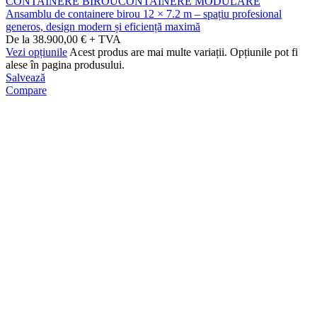
CONTAINERE BIROU
CONTAINERE MODULARE
Ansamblu de containere birou 12 × 7.2 m – spațiu profesional
generos, design modern și eficiență maximă
De la 38.900,00 € + TVA
Vezi opțiunile
Acest produs are mai multe variații. Opțiunile pot fi
alese în pagina produsului.
Salvează
Compare