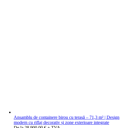
Ansamblu de containere birou cu terasă – 71,3 m² | Design
modern cu riflaj decorativ și zone exterioare integrate
De la 28.900,00 € + TVA