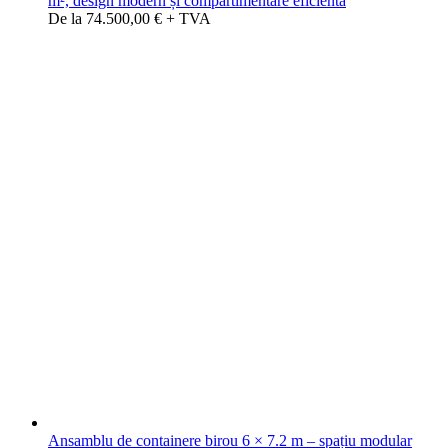
m², design modern și compartimentare eficientă
De la 74.500,00 € + TVA
Ansamblu de containere birou 6 × 7.2 m – spațiu modular