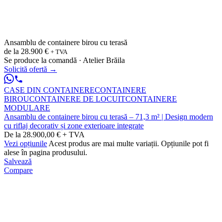
Ansamblu de containere birou cu terasă
de la
28.900 €
+ TVA
Se produce la comandă · Atelier Brăila
Solicită ofertă
→
CASE DIN CONTAINERE
CONTAINERE
BIROU
CONTAINERE DE LOCUIT
CONTAINERE
MODULARE
Ansamblu de containere birou cu terasă – 71,3 m² | Design modern
cu riflaj decorativ și zone exterioare integrate
De la 28.900,00 € + TVA
Vezi opțiunile
Acest produs are mai multe variații. Opțiunile pot fi
alese în pagina produsului.
Salvează
Compare