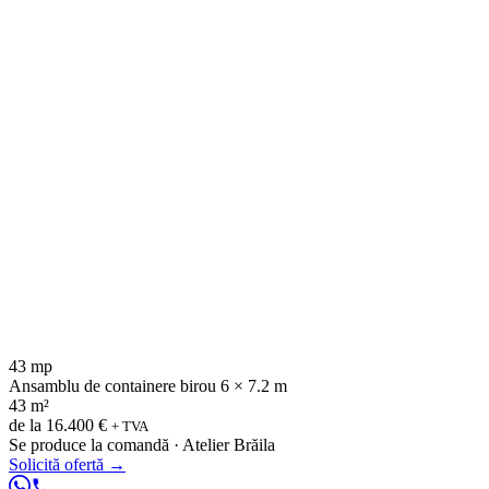
43 mp
Ansamblu de containere birou 6 × 7.2 m
43 m²
de la
16.400 €
+ TVA
Se produce la comandă · Atelier Brăila
Solicită ofertă
→