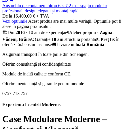
Ansamblu de containere birou 6 × 7.2 m – spațiu modular
profesional, design elegant și montaj rapid
De la 16.400,00 € + TVA
Vezi opțiunile
Acest produs are mai multe variații. Opțiunile pot fi
alese în pagina produsului.
🏗️
Din
2016
· 10 ani de experiență
Atelier propriu ·
Zagna-
Vădeni, Brăila
Garanție
10 ani
structură portantă
💶
Preț fix
în
ofertă · fără costuri ascunse
🚚
Livrare în
toată România
Asigurăm transport în toate țările din Schengen.
Oferim consultanță și confidențialitate
Module de înaltă calitate conform CE.
Oferim mentenanță și garanție pentru module.
0757 713 757
Experiența Locuirii Moderne.
Case Modulare Moderne –