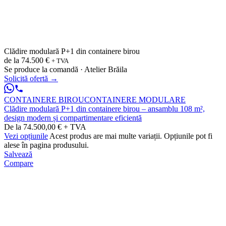
Clădire modulară P+1 din containere birou
de la
74.500 €
+ TVA
Se produce la comandă · Atelier Brăila
Solicită ofertă
→
CONTAINERE BIROU
CONTAINERE MODULARE
Clădire modulară P+1 din containere birou – ansamblu 108 m²,
design modern și compartimentare eficientă
De la 74.500,00 € + TVA
Vezi opțiunile
Acest produs are mai multe variații. Opțiunile pot fi
alese în pagina produsului.
Salvează
Compare