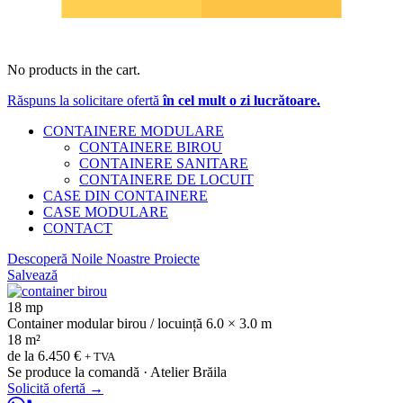
No products in the cart.
Răspuns la solicitare ofertă
în cel mult o zi lucrătoare.
CONTAINERE MODULARE
CONTAINERE BIROU
CONTAINERE SANITARE
CONTAINERE DE LOCUIT
CASE DIN CONTAINERE
CASE MODULARE
CONTACT
Descoperă Noile Noastre Proiecte
Salvează
18 mp
Container modular birou / locuință 6.0 × 3.0 m
18 m²
de la
6.450 €
+ TVA
Se produce la comandă · Atelier Brăila
Solicită ofertă
→