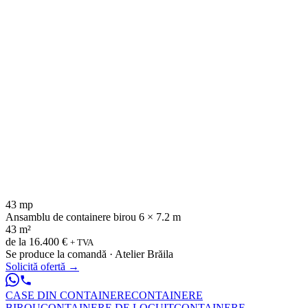
43 mp
Ansamblu de containere birou 6 × 7.2 m
43 m²
de la
16.400 €
+ TVA
Se produce la comandă · Atelier Brăila
Solicită ofertă
→
CASE DIN CONTAINERE
CONTAINERE
BIROU
CONTAINERE DE LOCUIT
CONTAINERE