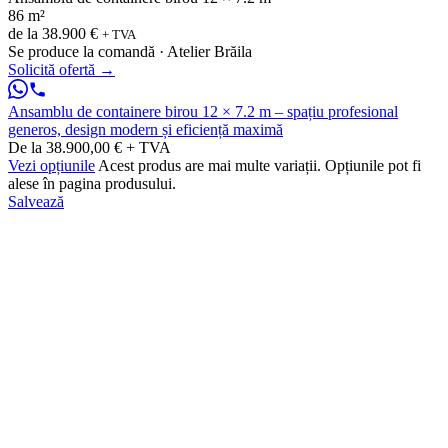
86 m²
de la
38.900 €
+ TVA
Se produce la comandă · Atelier Brăila
Solicită ofertă
→
Ansamblu de containere birou 12 × 7.2 m – spațiu profesional
generos, design modern și eficiență maximă
De la 38.900,00 € + TVA
Vezi opțiunile
Acest produs are mai multe variații. Opțiunile pot fi
alese în pagina produsului.
Salvează