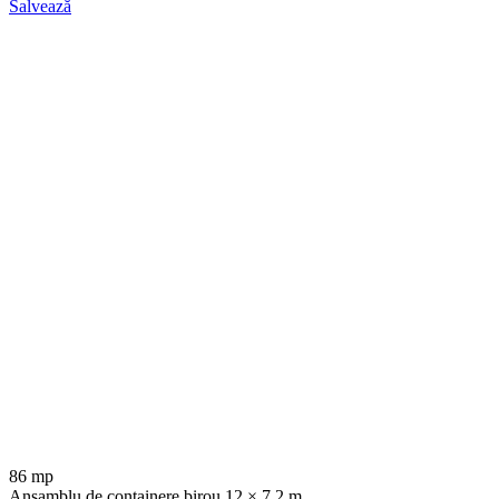
Salvează
86 mp
Ansamblu de containere birou 12 × 7.2 m