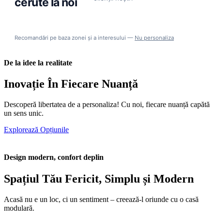
cerute la noi
12.500 €
Solicită ofertă →
Solicită ofertă →
Living, Suprafete
de la
+ TVA
Complet Echipata,
Solicită ofertă →
Solicită ofertă →
Vitrate, Aspect
Bucatarie
Solicită ofertă →
Modern, Riflaj Peretii
Exteriori
30 mp
21 mp
36 mp
27 mp
Recomandări pe baza zonei și a interesului —
Nu personaliza
28.8 mp
De la idee la realitate
Inovație În Fiecare Nuanță
Descoperă libertatea de a personaliza! Cu noi, fiecare nuanță capătă
un sens unic.
Explorează Opțiunile
Design modern, confort deplin
Spațiul Tău Fericit, Simplu și Modern
Acasă nu e un loc, ci un sentiment – creează-l oriunde cu o casă
modulară.