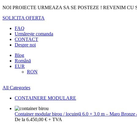
NOI PROIECTE URMEAZA SA SE POSTEZE ! REVENIM CU S
SOLICITA OFERTA
FAQ
Urmărește comanda
CONTACT
Despre noi
Blog
Română
EUR
RON
All Categories
CONTAINERE MODULARE
Container modular birou / locuință 6.0 × 3.0 m – Maro Bronze
De la 6.450,00 € + TVA