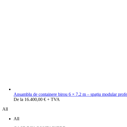
Ansamblu de containere birou 6 × 7.2 m – spațiu modular profes
De la 16.400,00 € + TVA
All
All