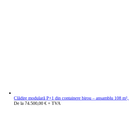
Clădire modulară P+1 din containere birou – ansamblu 108 m², 
De la 74.500,00 € + TVA