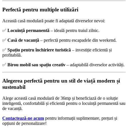
Perfectă pentru multiple utilizări
Această casă modulară poate fi adaptată diverselor nevoi:
✅
Locuință permanentă
– ideală pentru traiul zilnic.
✅
Casă de vacanță
– perfectă pentru escapadele din weekend.
✅
Spațiu pentru închiriere turistică
– investiție eficientă și
profitabilă.
✅
Birou mobil sau spațiu creativ
– adaptabilă diverselor activități.
Alegerea perfectă pentru un stil de viață modern și
sustenabil
Alege această casă modulară de 36mp și beneficiază de o soluție
inteligentă, confortabilă și eficientă pentru o locuință permanentă sau
de vacanță.
Contactează-ne acum
pentru informații suplimentare, prețuri și
opțiuni de personalizare!