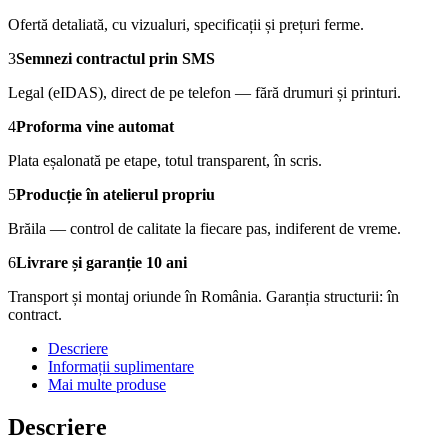
Ofertă detaliată, cu vizualuri, specificații și prețuri ferme.
3
Semnezi contractul prin SMS
Legal (eIDAS), direct de pe telefon — fără drumuri și printuri.
4
Proforma vine automat
Plata eșalonată pe etape, totul transparent, în scris.
5
Producție în atelierul propriu
Brăila — control de calitate la fiecare pas, indiferent de vreme.
6
Livrare și garanție 10 ani
Transport și montaj oriunde în România. Garanția structurii: în
contract.
Descriere
Informații suplimentare
Mai multe produse
Descriere