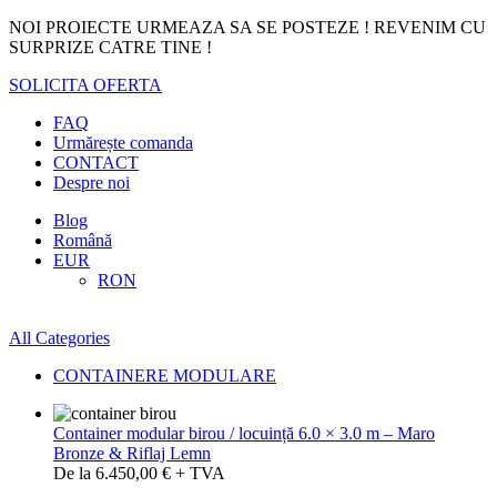
NOI PROIECTE URMEAZA SA SE POSTEZE ! REVENIM CU
SURPRIZE CATRE TINE !
SOLICITA OFERTA
FAQ
Urmărește comanda
CONTACT
Despre noi
Blog
Română
EUR
RON
All Categories
CONTAINERE MODULARE
Container modular birou / locuință 6.0 × 3.0 m – Maro
Bronze & Riflaj Lemn
De la 6.450,00 € + TVA