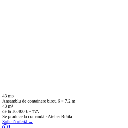
43 mp
Ansamblu de containere birou 6 × 7.2 m
43 m²
de la
16.400 €
+ TVA
Se produce la comandă · Atelier Brăila
Solicită ofertă
→