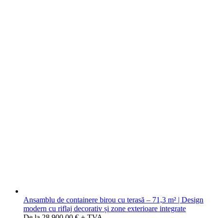
Ansamblu de containere birou cu terasă – 71,3 m² | Design
modern cu riflaj decorativ și zone exterioare integrate
De la 28.900,00 € + TVA