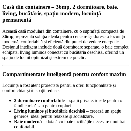
Casă din containere – 36mp, 2 dormitoare, baie,
living, bucătărie, spațiu modern, locuință
permanentă
Această casă modulară din containere, cu o suprafață compactă de
36mp
, reprezintă soluția ideală pentru cei care își doresc o locuință
modernă, confortabilă și eficientă din punct de vedere energetic.
Designul inteligent include două dormitoare separate, o baie complet
echipată, living luminos conectat cu bucătăria deschisă, oferind un
spațiu de locuit optimizat și extrem de practic.
Compartimentare inteligentă pentru confort maxim
Locuința a fost atent proiectată pentru a oferi funcționalitate și
confort chiar și în spații reduse:
2 dormitoare confortabile
– spații private, ideale pentru o
familie mică sau pentru cupluri.
Living luminos și bucătărie deschisă
– creează un spațiu
generos, ideal pentru relaxare și socializare.
Baie modernă
– dotată cu toate facilitățile necesare unui trai
confortabil.