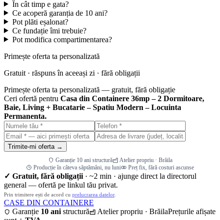
În cât timp e gata?
Ce acoperă garanția de 10 ani?
Pot plăti eșalonat?
Ce fundație îmi trebuie?
Pot modifica compartimentarea?
Primește oferta ta personalizată
Gratuit · răspuns în aceeași zi · fără obligații
Primește oferta ta personalizată — gratuit, fără obligație
Ceri ofertă pentru
Casa din Containere 36mp – 2 Dormitoare,
Baie, Living + Bucatarie – Spatiu Modern – Locuinta
Permanenta.
Trimite-mi oferta →
Garanție 10 ani structură
Atelier propriu · Brăila
Producție în câteva săptămâni, nu luni
Preț fix, fără costuri ascunse
✓ Gratuit, fără obligații
· ~2 min · ajunge direct la directorul
general — ofertă pe linkul tău privat.
Prin trimitere ești de acord cu
prelucrarea datelor
.
CASE DIN CONTAINERE
Garanție
10 ani
structură
Atelier propriu · Brăila
Prețurile afișate