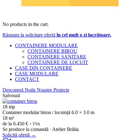
No products in the cart.
Răspuns la solicitare ofertă
în cel mult o zi lucrătoare.
CONTAINERE MODULARE
CONTAINERE BIROU
CONTAINERE SANITARE
CONTAINERE DE LOCUIT
CASE DIN CONTAINERE
CASE MODULARE
CONTACT
Descoperă Noile Noastre Proiecte
Salvează
18 mp
Container modular birou / locuință 6.0 × 3.0 m
18 m²
de la
6.450 €
+ TVA
Se produce la comandă · Atelier Brăila
Solicită ofertă
→