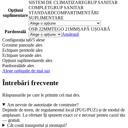
SISTEM DE CLIMATIZARE
GRUP SANITAR
COMPLET
GRUP SANITAR
Opțiuni
STANDARD
COMPARTIMENTĂRI
suplimentare
SUPLIMENTARE
OSB 22MM
TEGO 21MM
ȘAPĂ UȘOARĂ
Pardoseală
Anulează
Configurația ta
0/5 alese
Grosime panou
de ales
Echipare perete
de ales
Echipare tavan
de ales
Opțiuni suplimentare
de ales
Pardoseală
de ales
Alege opțiunile de mai sus
Întrebări frecvente
Răspunsurile pe care le primim cel mai des.
Am nevoie de autorizație de construire?
Depinde de teren, de regulamentul local (PUG/PUZ) și de modul de
amplasare. La ofertare îți spunem exact ce e necesar pentru cazul tău
— gratuit.
Cât costă transportul și montajul?