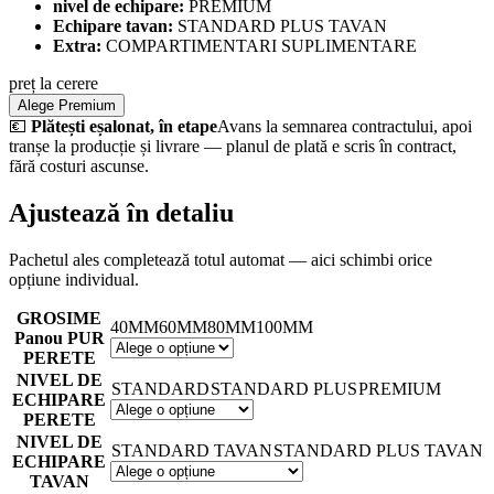
nivel de echipare:
PREMIUM
Echipare tavan:
STANDARD PLUS TAVAN
Extra:
COMPARTIMENTARI SUPLIMENTARE
preț la cerere
Alege Premium
💶
Plătești eșalonat, în etape
Avans la semnarea contractului, apoi
tranșe la producție și livrare — planul de plată e scris în contract,
fără costuri ascunse.
Ajustează în detaliu
Pachetul ales completează totul automat — aici schimbi orice
opțiune individual.
GROSIME
40MM
60MM
80MM
100MM
Panou PUR
PERETE
NIVEL DE
STANDARD
STANDARD PLUS
PREMIUM
ECHIPARE
PERETE
NIVEL DE
STANDARD TAVAN
STANDARD PLUS TAVAN
ECHIPARE
TAVAN