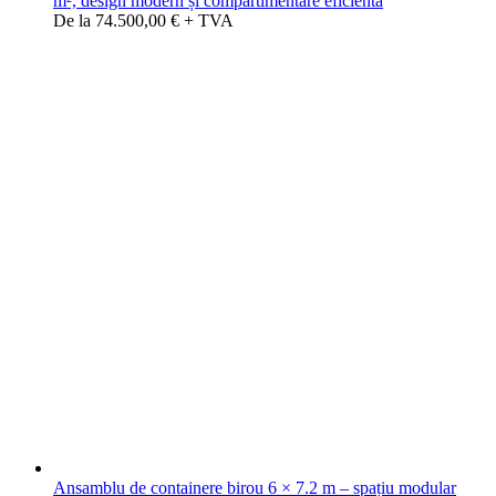
m², design modern și compartimentare eficientă
De la 74.500,00 € + TVA
Ansamblu de containere birou 6 × 7.2 m – spațiu modular