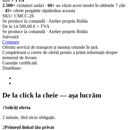
sunt
+ TVA
2.500+
vizitatori astăzi ·
60+
au văzut acest model în ultimele 7 zile
·
45+
oferte pregătite săptămâna aceasta
SKU:
CMCC-26
Se produce la comandă · Atelier propriu Brăila
De la 14.500,00 € + TVA
Se produce la comandă · Atelier propriu Brăila
Salvează
Compare
Oferim servicii de transport și montaj oriunde în țară.
Completează o cerere de ofertă pentru a primi informații despre
termenul de livrare.
Garanție certificată
Distribuie:
De la click la cheie — așa lucrăm
1
Soliciți oferta
2 minute, fără nicio obligație.
2
Primești linkul tău privat