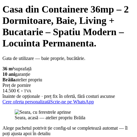
Casa din Containere 36mp – 2
Dormitoare, Baie, Living +
Bucatarie – Spatiu Modern –
Locuinta Permanenta.
Gata de utilizare — baie proprie, bucătărie.
36 m²
suprafață
10 ani
garanție
Brăila
atelier propriu
Preț de pornire
14.500 €
+ TVA
înainte de opționale · preț fix în ofertă, fără costuri ascunse
Cere oferta personalizată
Scrie-ne pe WhatsApp
Seara, acasă — atelier propriu Brăila
Alege pachetul potrivit ție
config-ul se completează automat — îl
poți ajusta apoi în detaliu