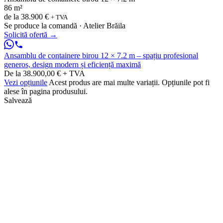
86 m²
de la
38.900 €
+ TVA
Se produce la comandă · Atelier Brăila
Solicită ofertă
→
Ansamblu de containere birou 12 × 7.2 m – spațiu profesional
generos, design modern și eficiență maximă
De la 38.900,00 € + TVA
Vezi opțiunile
Acest produs are mai multe variații. Opțiunile pot fi
alese în pagina produsului.
Salvează