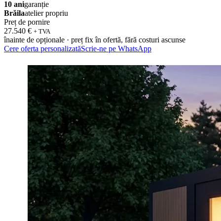
10 ani
garanție
Brăila
atelier propriu
Preț de pornire
27.540 €
+ TVA
înainte de opționale · preț fix în ofertă, fără costuri ascunse
Cere oferta personalizată
Scrie-ne pe WhatsApp