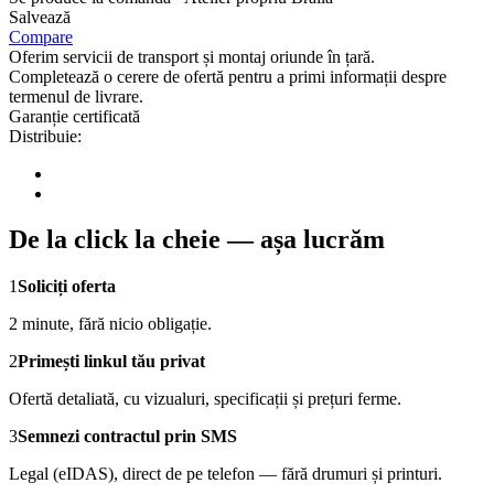
Salvează
Compare
Oferim servicii de transport și montaj oriunde în țară.
Completează o cerere de ofertă pentru a primi informații despre
termenul de livrare.
Garanție certificată
Distribuie:
De la click la cheie — așa lucrăm
1
Soliciți oferta
2 minute, fără nicio obligație.
2
Primești linkul tău privat
Ofertă detaliată, cu vizualuri, specificații și prețuri ferme.
3
Semnezi contractul prin SMS
Legal (eIDAS), direct de pe telefon — fără drumuri și printuri.