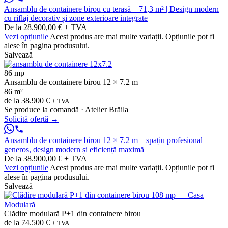
Ansamblu de containere birou cu terasă – 71,3 m² | Design modern
cu riflaj decorativ și zone exterioare integrate
De la 28.900,00 € + TVA
Vezi opțiunile
Acest produs are mai multe variații. Opțiunile pot fi
alese în pagina produsului.
Salvează
86 mp
Ansamblu de containere birou 12 × 7.2 m
86 m²
de la
38.900 €
+ TVA
Se produce la comandă · Atelier Brăila
Solicită ofertă
→
Ansamblu de containere birou 12 × 7.2 m – spațiu profesional
generos, design modern și eficiență maximă
De la 38.900,00 € + TVA
Vezi opțiunile
Acest produs are mai multe variații. Opțiunile pot fi
alese în pagina produsului.
Salvează
Clădire modulară P+1 din containere birou
de la
74.500 €
+ TVA