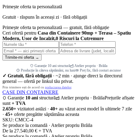
Primește oferta ta personalizată
Gratuit · răspuns în aceeași zi · fără obligații
Primește oferta ta personalizată — gratuit, fără obligație
Ceri ofertă pentru
Casa din Containere 90mp + Terasa – Spatiu
Modern, Usor de Incalzit,0 Riscuri la Cutremure
Trimite-mi oferta →
Garanție 10 ani structură
Atelier propriu · Brăila
Producție în câteva săptămâni, nu luni
Preț fix, fără costuri ascunse
✓ Gratuit, fără obligații
· ~2 min · ajunge direct la directorul
general — ofertă pe linkul tău privat.
Prin trimitere ești de acord cu
prelucrarea datelor
.
CASE DIN CONTAINERE
Garanție
10 ani
structură
Atelier propriu · Brăila
Prețurile afișate
sunt
+ TVA
2.650+
vizitatori astăzi ·
40+
au văzut acest model în ultimele 7 zile
·
45+
oferte pregătite săptămâna aceasta
SKU:
CMCC-4
Se produce la comandă · Atelier propriu Brăila
De la 27.540,00 € + TVA
Se produce la comandă · Atelier propriu Brăila