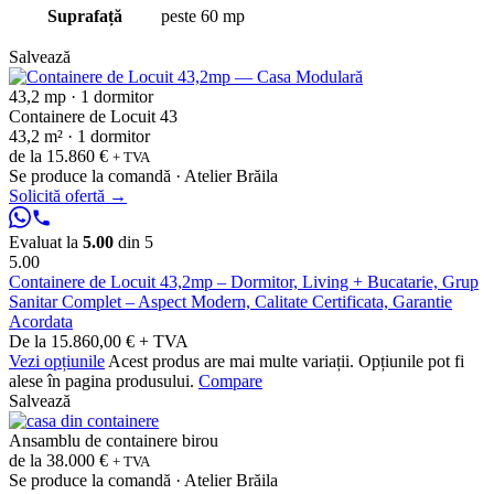
Suprafață
peste 60 mp
Salvează
43,2 mp · 1 dormitor
Containere de Locuit 43
43,2 m² · 1 dormitor
de la
15.860 €
+ TVA
Se produce la comandă · Atelier Brăila
Solicită ofertă
→
Evaluat la
5.00
din 5
5.00
Containere de Locuit 43,2mp – Dormitor, Living + Bucatarie, Grup
Sanitar Complet – Aspect Modern, Calitate Certificata, Garantie
Acordata
De la 15.860,00 € + TVA
Vezi opțiunile
Acest produs are mai multe variații. Opțiunile pot fi
alese în pagina produsului.
Compare
Salvează
Ansamblu de containere birou
de la
38.000 €
+ TVA
Se produce la comandă · Atelier Brăila