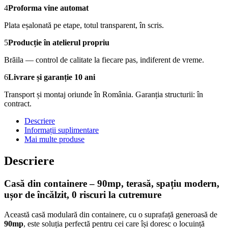
4
Proforma vine automat
Plata eșalonată pe etape, totul transparent, în scris.
5
Producție în atelierul propriu
Brăila — control de calitate la fiecare pas, indiferent de vreme.
6
Livrare și garanție 10 ani
Transport și montaj oriunde în România. Garanția structurii: în
contract.
Descriere
Informații suplimentare
Mai multe produse
Descriere
Casă din containere – 90mp, terasă, spațiu modern,
ușor de încălzit, 0 riscuri la cutremure
Această casă modulară din containere, cu o suprafață generoasă de
90mp
, este soluția perfectă pentru cei care își doresc o locuință