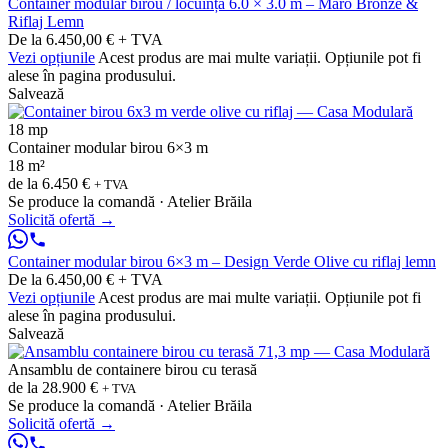
Container modular birou / locuință 6.0 × 3.0 m – Maro Bronze &
Riflaj Lemn
De la 6.450,00 € + TVA
Vezi opțiunile
Acest produs are mai multe variații. Opțiunile pot fi
alese în pagina produsului.
Salvează
18 mp
Container modular birou 6×3 m
18 m²
de la
6.450 €
+ TVA
Se produce la comandă · Atelier Brăila
Solicită ofertă
→
Container modular birou 6×3 m – Design Verde Olive cu riflaj lemn
De la 6.450,00 € + TVA
Vezi opțiunile
Acest produs are mai multe variații. Opțiunile pot fi
alese în pagina produsului.
Salvează
Ansamblu de containere birou cu terasă
de la
28.900 €
+ TVA
Se produce la comandă · Atelier Brăila
Solicită ofertă
→