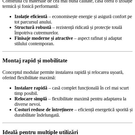
Construită cu materiale de cea mai bună calitate, casa oferă o izolație
termică și fonică performantă:
Izolație eficientă
– economisește energie și asigură confort pe
tot parcursul anului.
Structură robustă
– rezistență ridicată și protecție totală
împotriva cutremurelor.
Finisaje moderne și atractive
– aspect rafinat și adaptat
stilului contemporan.
Montaj rapid și mobilitate
Conceptul modular permite instalarea rapidă și relocarea ușoară,
oferind flexibilitate maximă:
Instalare rapidă
– casă complet funcțională în cel mai scurt
timp posibil.
Relocare simplă
– flexibilitate maximă pentru adaptarea la
diverse nevoi.
Costuri reduse de întreținere
– eficiență energetică sporită și
durabilitate îndelungată.
Ideală pentru multiple utilizări