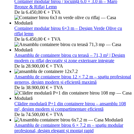
Container modular birou / locuință 6.0 × 3.0 m – Maro
Bronze & Riflaj Lemn
De la 6.450,00 € + TVA
Container modular birou 6×3 m – Design Verde Olive cu
riflaj lemn
De la 6.450,00 € + TVA
Ansamblu de containere birou cu terasă – 71,3 m² | Design
modern cu riflaj decorativ și zone exterioare integrate
De la 28.900,00 € + TVA
Ansamblu de containere birou 12 × 7.2 m – spațiu profesional
generos, design modern și eficiență maximă
De la 38.900,00 € + TVA
Clădire modulară P+1 din containere birou – ansamblu 108
m², design modern și compartimentare eficientă
De la 74.500,00 € + TVA
Ansamblu de containere birou 6 × 7.2 m – spațiu modular
profesional, design elegant și montaj rapid