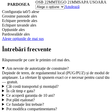
OSB 22MM
TEGO 21MM
SAPA USOARA
PARDOSEA
Anulează
Configurația ta
0/5 alese
Grosime panou
de ales
Echipare perete
de ales
Echipare tavan
de ales
Opțiuni
de ales
Pardoseală
de ales
Alege opțiunile de mai sus
Întrebări frecvente
Răspunsurile pe care le primim cel mai des.
Am nevoie de autorizație de construire?
Depinde de teren, de regulamentul local (PUG/PUZ) și de modul de
amplasare. La ofertare îți spunem exact ce e necesar pentru cazul tău
— gratuit.
Cât costă transportul și montajul?
În cât timp e gata?
Ce acoperă garanția de 10 ani?
Pot plăti eșalonat?
Ce fundație îmi trebuie?
Pot modifica compartimentarea?