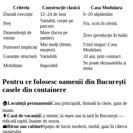
Criteriu
Construcție clasică
Casa Modulara
Durată execuție
12–24 de luni
6–10 săptămâni
Variabil, crește pe
Preț
Fix, scris în ofertă
parcurs
Dependență de
Mare (lucru pe
Zero (producție în hală)
vreme
șantier)
Mai mulți (firme,
Unul singur: Casa
Parteneri implicați
meșteri)
Modulara
Garanție structură
Variabilă
10 ani, prin contract
Se poate dezasambla și
Mobilitate
Imposibil
muta
Pentru ce folosesc oamenii din București
casele din containere
🏠
Locuință permanentă
Casa principală, finisată la cheie, gata de
mutat.
🌲
Casă de vacanță
La munte, la mare sau la țară în București —
ridicată rapid, înainte de sezon.
💼
Birou sau cabinet
Spațiu de lucru modern, mobil, gata în câteva
săptămâni.