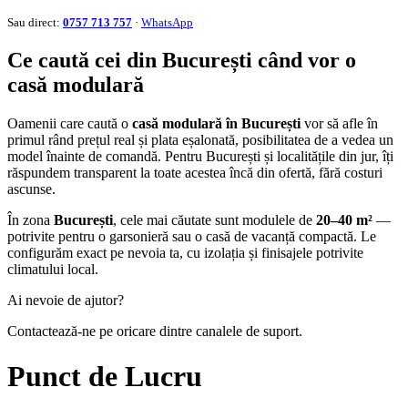
Sau direct:
0757 713 757
·
WhatsApp
Ce caută cei din București când vor o
casă modulară
Oamenii care caută o
casă modulară în București
vor să afle în
primul rând prețul real și plata eșalonată, posibilitatea de a vedea un
model înainte de comandă. Pentru București și localitățile din jur, îți
răspundem transparent la toate acestea încă din ofertă, fără costuri
ascunse.
În zona
București
, cele mai căutate sunt modulele de
20–40 m²
—
potrivite pentru o garsonieră sau o casă de vacanță compactă. Le
configurăm exact pe nevoia ta, cu izolația și finisajele potrivite
climatului local.
Ai nevoie de ajutor?
Contactează-ne pe oricare dintre canalele de suport.
Punct de Lucru