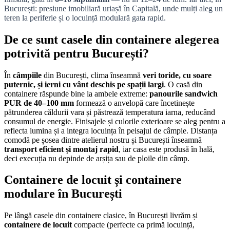
București: presiune imobiliară uriașă în Capitală, unde mulți aleg un
teren la periferie și o locuință modulară gata rapid.
De ce sunt casele din containere alegerea
potrivită pentru București?
În
câmpiile
din București, clima înseamnă
veri toride, cu soare
puternic, și ierni cu vânt deschis pe spații largi
. O casă din
containere răspunde bine la ambele extreme:
panourile sandwich
PUR de 40–100 mm
formează o anvelopă care încetinește
pătrunderea căldurii vara și păstrează temperatura iarna, reducând
consumul de energie. Finisajele și culorile exterioare se aleg pentru a
reflecta lumina și a integra locuința în peisajul de câmpie. Distanța
comodă pe șosea dintre atelierul nostru și București înseamnă
transport eficient și montaj rapid
, iar casa este produsă în hală,
deci execuția nu depinde de arșița sau de ploile din câmp.
Containere de locuit și containere
modulare în București
Pe lângă casele din containere clasice, în București livrăm și
containere de locuit
compacte (perfecte ca primă locuință,