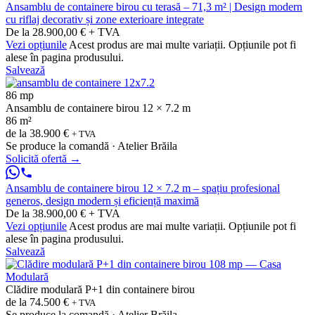
Ansamblu de containere birou cu terasă – 71,3 m² | Design modern
cu riflaj decorativ și zone exterioare integrate
De la 28.900,00 € + TVA
Vezi opțiunile
Acest produs are mai multe variații. Opțiunile pot fi
alese în pagina produsului.
Salvează
86 mp
Ansamblu de containere birou 12 × 7.2 m
86 m²
de la
38.900 €
+ TVA
Se produce la comandă · Atelier Brăila
Solicită ofertă
→
Ansamblu de containere birou 12 × 7.2 m – spațiu profesional
generos, design modern și eficiență maximă
De la 38.900,00 € + TVA
Vezi opțiunile
Acest produs are mai multe variații. Opțiunile pot fi
alese în pagina produsului.
Salvează
Clădire modulară P+1 din containere birou
de la
74.500 €
+ TVA
Se produce la comandă · Atelier Brăila