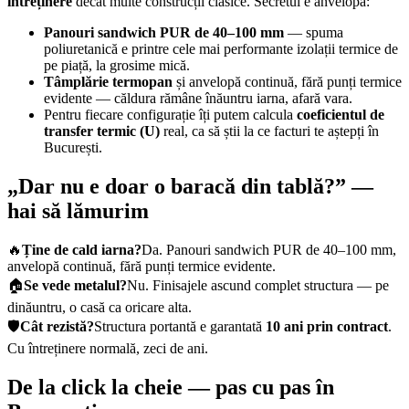
întreținere
decât multe construcții clasice. Secretul e anvelopa:
Panouri sandwich PUR de 40–100 mm
— spuma
poliuretanică e printre cele mai performante izolații termice de
pe piață, la grosime mică.
Tâmplărie termopan
și anvelopă continuă, fără punți termice
evidente — căldura rămâne înăuntru iarna, afară vara.
Pentru fiecare configurație îți putem calcula
coeficientul de
transfer termic (U)
real, ca să știi la ce facturi te aștepți în
București.
„Dar nu e doar o baracă din tablă?” —
hai să lămurim
🔥
Ține de cald iarna?
Da. Panouri sandwich PUR de 40–100 mm,
anvelopă continuă, fără punți termice evidente.
🏠
Se vede metalul?
Nu. Finisajele ascund complet structura — pe
dinăuntru, o casă ca oricare alta.
🛡️
Cât rezistă?
Structura portantă e garantată
10 ani prin contract
.
Cu întreținere normală, zeci de ani.
De la click la cheie — pas cu pas în