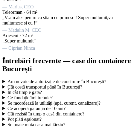
— Marius, CEO
Teleorman · 64 m²
„V-am ales pentru ca stiam ce primesc ! Super multumit,va
multumesc si eu !”
— Madalin M, CEO
Arieseni · 72 m²
„Super multumit”
— Ciprian Ninca
Întrebări frecvente — case din containere
București
Am nevoie de autorizație de construire în București?
Cât costă transportul până în București?
În cât timp e gata?
Ce fundație îmi trebuie?
Se racordează la utilități (apă, curent, canalizare)?
Ce acoperă garanția de 10 ani?
Cât rezistă în timp o casă din containere?
Pot plăti eșalonat?
Se poate muta casa mai târziu?