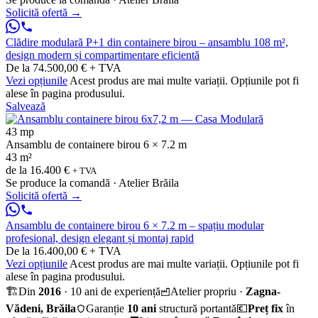
Solicită ofertă
→
Clădire modulară P+1 din containere birou – ansamblu 108 m²,
design modern și compartimentare eficientă
De la 74.500,00 € + TVA
Vezi opțiunile
Acest produs are mai multe variații. Opțiunile pot fi
alese în pagina produsului.
Salvează
43 mp
Ansamblu de containere birou 6 × 7.2 m
43 m²
de la
16.400 €
+ TVA
Se produce la comandă · Atelier Brăila
Solicită ofertă
→
Ansamblu de containere birou 6 × 7.2 m – spațiu modular
profesional, design elegant și montaj rapid
De la 16.400,00 € + TVA
Vezi opțiunile
Acest produs are mai multe variații. Opțiunile pot fi
alese în pagina produsului.
🏗️
Din
2016
· 10 ani de experiență
Atelier propriu ·
Zagna-
Vădeni, Brăila
Garanție
10 ani
structură portantă
💶
Preț fix
în