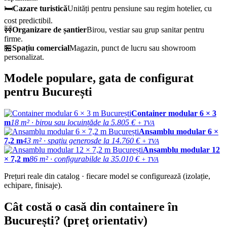
🛏️
Cazare turistică
Unități pentru pensiune sau regim hotelier, cu
cost predictibil.
🚧
Organizare de șantier
Birou, vestiar sau grup sanitar pentru
firme.
🏪
Spațiu comercial
Magazin, punct de lucru sau showroom
personalizat.
Modele populare, gata de configurat
pentru București
Container modular 6 × 3
m
18 m² · birou sau locuință
de la 5.805 €
+ TVA
Ansamblu modular 6 ×
7,2 m
43 m² · spațiu generos
de la 14.760 €
+ TVA
Ansamblu modular 12
× 7,2 m
86 m² · configurabil
de la 35.010 €
+ TVA
Prețuri reale din catalog · fiecare model se configurează (izolație,
echipare, finisaje).
Cât costă o casă din containere în
București? (preț orientativ)