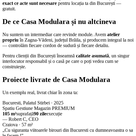
exact ce acte sunt necesare
pentru locația ta din București —
gratuit.
De ce Casa Modulara și nu altcineva
Nu suntem un intermediar care revinde module. Avem
atelier
propriu
în Zagna-Vădeni, județul Brăila, și producem integral la noi
— controlăm fiecare cordon de sudură și fiecare detaliu.
Pentru clienții din București înseamnă
calitate asumată
, un singur
interlocutor responsabil și o casă pe care o poți vedea cum se
construiește.
Proiecte livrate de Casa Modulara
Un exemplu real, livrat chiar în zona ta:
Bucuresti, Palatul Stirbei · 2025
Spatiu Gestiune Magazin PREMIUM
105 m²
suprafață
90 zile
execuție
— Robert C, CEO
Craiova · 57 m²
„Cu siguranta viitoarele birouri din Bucuresti cu dumneavoastra o sa
le facem !”