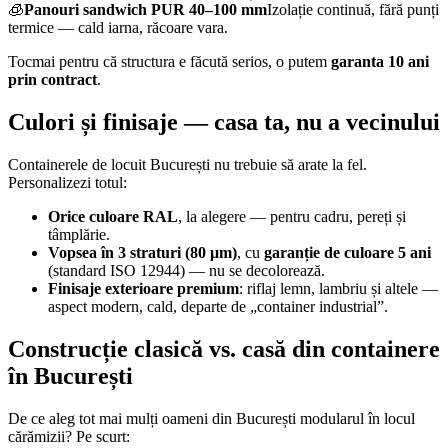
🧊
Panouri sandwich PUR 40–100 mm
Izolație continuă, fără punți
termice — cald iarna, răcoare vara.
Tocmai pentru că structura e făcută serios, o putem
garanta 10 ani
prin contract
.
Culori și finisaje — casa ta, nu a vecinului
Containerele de locuit București nu trebuie să arate la fel.
Personalizezi totul:
Orice culoare RAL
, la alegere — pentru cadru, pereți și
tâmplărie.
Vopsea în 3 straturi (80 μm)
, cu
garanție de culoare 5 ani
(standard ISO 12944) — nu se decolorează.
Finisaje exterioare premium
: riflaj lemn, lambriu și altele —
aspect modern, cald, departe de „container industrial”.
Construcție clasică vs. casă din containere
în București
De ce aleg tot mai mulți oameni din București modularul în locul
cărămizii? Pe scurt: