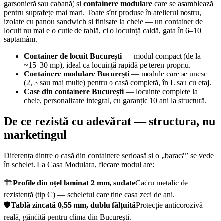
garsonieră sau cabană) și
containere modulare
care se asamblează
pentru suprafețe mai mari. Toate sînt produse în atelierul nostru,
izolate cu panou sandwich și finisate la cheie — un container de
locuit nu mai e o cutie de tablă, ci o locuință caldă, gata în 6–10
săptămâni.
Container de locuit București
— modul compact (de la
~15–30 mp), ideal ca locuință rapidă pe teren propriu.
Containere modulare București
— module care se unesc
(2, 3 sau mai multe) pentru o casă completă, în L sau cu etaj.
Case din containere București
— locuințe complete la
cheie, personalizate integral, cu garanție 10 ani la structură.
De ce rezistă cu adevărat — structura, nu
marketingul
Diferența dintre o casă din containere serioasă și o „baracă” se vede
în schelet. La Casa Modulara, fiecare modul are:
🏗️
Profile din oțel laminat 2 mm, sudate
Cadru metalic de
rezistență (tip C) — scheletul care ține casa zeci de ani.
🛡️
Tablă zincată 0,55 mm, dublu fălțuită
Protecție anticorozivă
reală, gândită pentru clima din București.