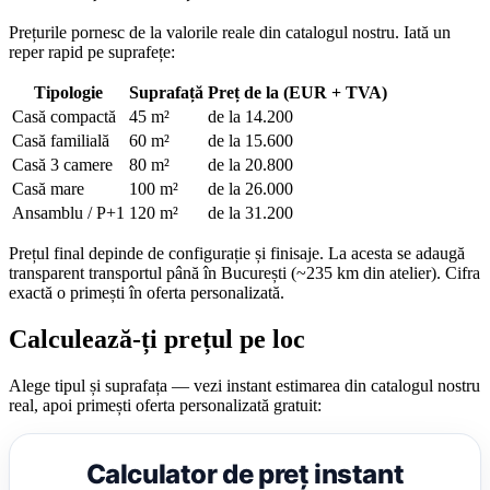
Prețurile pornesc de la valorile reale din catalogul nostru. Iată un
reper rapid pe suprafețe:
Tipologie
Suprafață
Preț de la (EUR + TVA)
Casă compactă
45 m²
de la 14.200
Casă familială
60 m²
de la 15.600
Casă 3 camere
80 m²
de la 20.800
Casă mare
100 m²
de la 26.000
Ansamblu / P+1
120 m²
de la 31.200
Prețul final depinde de configurație și finisaje. La acesta se adaugă
transparent transportul până în București (~235 km din atelier). Cifra
exactă o primești în oferta personalizată.
Calculează-ți prețul pe loc
Alege tipul și suprafața — vezi instant estimarea din catalogul nostru
real, apoi primești oferta personalizată gratuit:
Calculator de preț instant