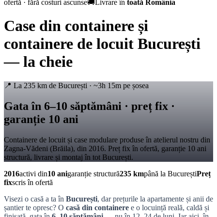
ofertă · fără costuri ascunse
🚚
Livrare în
toată România
Case din containere și
containere de locuit București
— la cheie
📍 La 235 km de București · ~3h 15m pe șosea
Gata în 6–10 săptămâni · preț fix ·
garanție 10 ani
Containere de locuit și case modulare produse în atelierul nostru din
Zagna-Vădeni (Brăila), din 2016. Preț fix în ofertă, garanție 10 ani
structură, livrare și montaj în tot București.
2016
activi din
10 ani
garanție structură
235 km
până la București
Preț
fix
scris în ofertă
Visezi o casă a ta în
București
, dar prețurile la apartamente și anii de
șantier te opresc? O
casă din containere
e o locuință reală, caldă și
finisată, gata în
6–10 săptămâni
— nu în 12–24 de luni. Iar aici, în