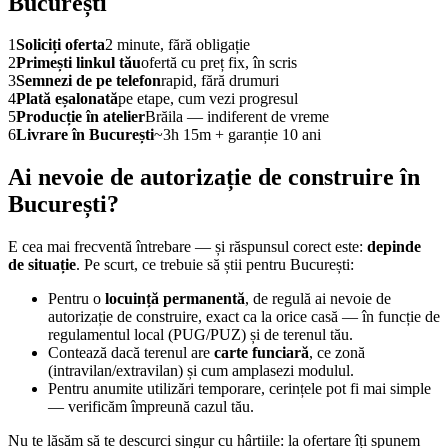
București
1
Soliciți oferta
2 minute, fără obligație
2
Primești linkul tău
ofertă cu preț fix, în scris
3
Semnezi de pe telefon
rapid, fără drumuri
4
Plată eșalonată
pe etape, cum vezi progresul
5
Producție în atelier
Brăila — indiferent de vreme
6
Livrare în București
~3h 15m + garanție 10 ani
Ai nevoie de autorizație de construire în
București?
E cea mai frecventă întrebare — și răspunsul corect este:
depinde
de situație
. Pe scurt, ce trebuie să știi pentru București:
Pentru o
locuință permanentă
, de regulă ai nevoie de
autorizație de construire, exact ca la orice casă — în funcție de
regulamentul local (PUG/PUZ) și de terenul tău.
Contează dacă terenul are
carte funciară
, ce zonă
(intravilan/extravilan) și cum amplasezi modulul.
Pentru anumite utilizări temporare, cerințele pot fi mai simple
— verificăm împreună cazul tău.
Nu te lăsăm să te descurci singur cu hârtiile: la ofertare îți spunem