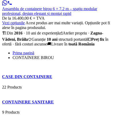
Ansamblu de containere birou 6 × 7.2 m – spațiu modular
profesional, design elegant și montaj rapid
De la 16.400,00 € + TVA
Vezi opțiunile
Acest produs are mai multe variații. Opțiunile pot fi
alese în pagina produsului.
🏗️
Din
2016
· 10 ani de experiență
Atelier propriu ·
Zagna-
Vădeni, Brăila
Garanție
10 ani
structură portantă
💶
Preț fix
în
ofertă · fără costuri ascunse
🚚
Livrare în
toată România
Prima pagină
CONTAINERE BIROU
CASE DIN CONTAINERE
22 Products
CONTAINERE SANITARE
9 Products