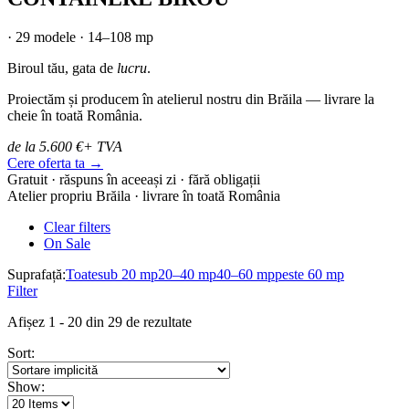
· 29 modele · 14–108 mp
Biroul tău, gata de
lucru
.
Proiectăm și producem în atelierul nostru din Brăila — livrare la
cheie în toată România.
de la 5.600 €
+ TVA
Cere oferta ta →
Gratuit · răspuns în aceeași zi · fără obligații
Atelier propriu Brăila · livrare în toată România
Clear filters
On Sale
Suprafață:
Toate
sub 20 mp
20–40 mp
40–60 mp
peste 60 mp
Filter
Afișez 1 - 20 din 29 de rezultate
Sort:
Show: