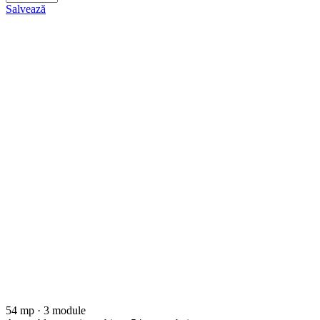
Salvează
54 mp · 3 module