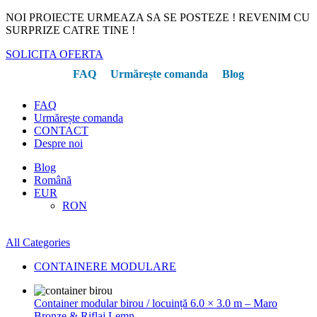
NOI PROIECTE URMEAZA SA SE POSTEZE ! REVENIM CU
SURPRIZE CATRE TINE !
SOLICITA OFERTA
FAQ
Urmărește comanda
Blog
FAQ
Urmărește comanda
CONTACT
Despre noi
Blog
Română
EUR
RON
All Categories
CONTAINERE MODULARE
Container modular birou / locuință 6.0 × 3.0 m – Maro
Bronze & Riflaj Lemn