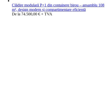
Clădire modulară P+1 din containere birou – ansamblu 108
m², design modern și compartimentare eficientă
De la 74.500,00 € + TVA