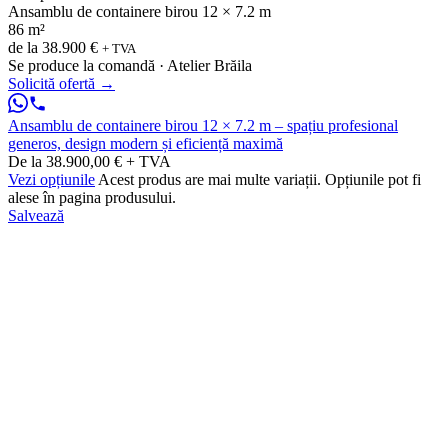
Ansamblu de containere birou 12 × 7.2 m
86 m²
de la
38.900 €
+ TVA
Se produce la comandă · Atelier Brăila
Solicită ofertă
→
Ansamblu de containere birou 12 × 7.2 m – spațiu profesional
generos, design modern și eficiență maximă
De la 38.900,00 € + TVA
Vezi opțiunile
Acest produs are mai multe variații. Opțiunile pot fi
alese în pagina produsului.
Salvează