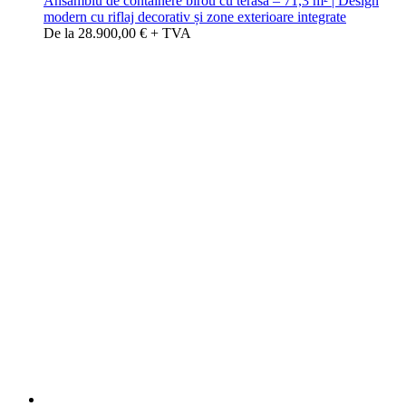
Ansamblu de containere birou cu terasă – 71,3 m² | Design
modern cu riflaj decorativ și zone exterioare integrate
De la 28.900,00 € + TVA