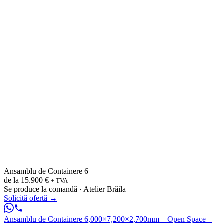
Ansamblu de Containere 6
de la
15.900 €
+ TVA
Se produce la comandă · Atelier Brăila
Solicită ofertă
→
Ansamblu de Containere 6,000×7,200×2,700mm – Open Space –