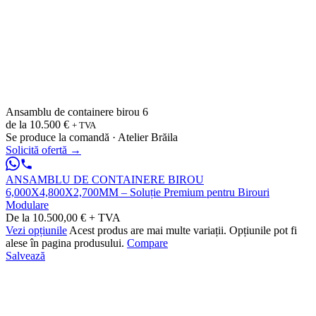
Ansamblu de containere birou 6
de la
10.500 €
+ TVA
Se produce la comandă · Atelier Brăila
Solicită ofertă
→
ANSAMBLU DE CONTAINERE BIROU
6,000X4,800X2,700MM – Soluție Premium pentru Birouri
Modulare
De la 10.500,00 € + TVA
Vezi opțiunile
Acest produs are mai multe variații. Opțiunile pot fi
alese în pagina produsului.
Compare
Salvează