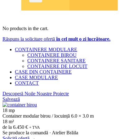
No products in the cart.
Răspuns la solicitare ofertă
în cel mult o zi lucrătoare.
CONTAINERE MODULARE
CONTAINERE BIROU
CONTAINERE SANITARE
CONTAINERE DE LOCUIT
CASE DIN CONTAINERE
CASE MODULARE
CONTACT
Descoperă Noile Noastre Proiecte
Salvează
18 mp
Container modular birou / locuință 6.0 × 3.0 m
18 m²
de la
6.450 €
+ TVA
Se produce la comandă · Atelier Brăila
Solicită ofertă
→