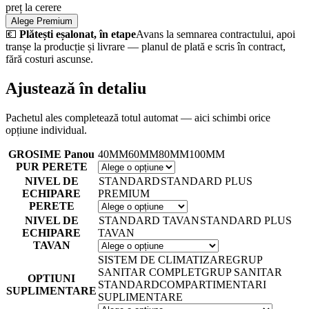
preț la cerere
Alege Premium
💶
Plătești eșalonat, în etape
Avans la semnarea contractului, apoi
tranșe la producție și livrare — planul de plată e scris în contract,
fără costuri ascunse.
Ajustează în detaliu
Pachetul ales completează totul automat — aici schimbi orice
opțiune individual.
GROSIME Panou
40MM
60MM
80MM
100MM
PUR PERETE
NIVEL DE
STANDARD
STANDARD PLUS
ECHIPARE
PREMIUM
PERETE
NIVEL DE
STANDARD TAVAN
STANDARD PLUS
ECHIPARE
TAVAN
TAVAN
SISTEM DE CLIMATIZARE
GRUP
SANITAR COMPLET
GRUP SANITAR
OPTIUNI
STANDARD
COMPARTIMENTARI
SUPLIMENTARE
SUPLIMENTARE