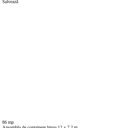
Salvează
86 mp
Ansamblu de containere birou 12 × 7.2 m