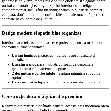
generoasă de
72mp
, reprezintă o soluție eficientă și elegantă pentru
un trai confortabil și ecologic. Spațiul interior este inteligent
compartimentat, incluzând un living spațios, o bucătărie complet
echipată, două dormitoare confortabile și o baie modernă, perfect
adaptate nevoilor tale de zi cu zi.
Design modern și spațiu bine organizat
Interiorul acestei case modulare este proiectat pentru a maximiza
confortul și funcționalitatea:
Living luminos și spațios
– perfect pentru relaxare și
socializare.
Bucătărie modernă
– dotată cu spații de depozitare
generoase și echipamente integrate.
2 dormitoare confortabile
– asigură intimitate și odihnă
optimă.
Baie complet echipată
– cu finisaje și instalații moderne.
Construcție durabilă și izolație premium
Realizată din materiale de înaltă calitate, această casă modulară oferă
un mediu de trai plăcut și eficient energetic: