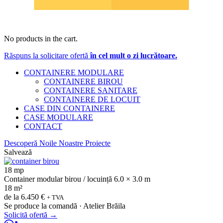
No products in the cart.
Răspuns la solicitare ofertă
în cel mult o zi lucrătoare.
CONTAINERE MODULARE
CONTAINERE BIROU
CONTAINERE SANITARE
CONTAINERE DE LOCUIT
CASE DIN CONTAINERE
CASE MODULARE
CONTACT
Descoperă Noile Noastre Proiecte
Salvează
18 mp
Container modular birou / locuință 6.0 × 3.0 m
18 m²
de la
6.450 €
+ TVA
Se produce la comandă · Atelier Brăila
Solicită ofertă
→