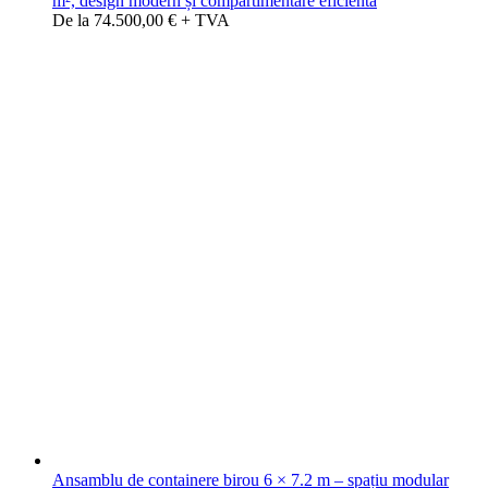
m², design modern și compartimentare eficientă
De la 74.500,00 € + TVA
Ansamblu de containere birou 6 × 7.2 m – spațiu modular