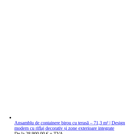
Ansamblu de containere birou cu terasă – 71,3 m² | Design
modern cu riflaj decorativ și zone exterioare integrate
De la 28.900,00 € + TVA