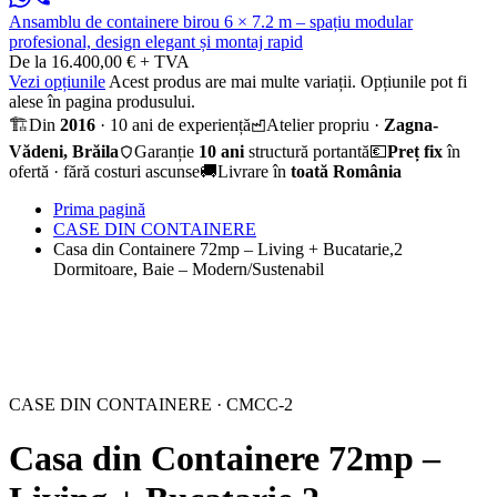
Ansamblu de containere birou 6 × 7.2 m – spațiu modular
profesional, design elegant și montaj rapid
De la 16.400,00 € + TVA
Vezi opțiunile
Acest produs are mai multe variații. Opțiunile pot fi
alese în pagina produsului.
🏗️
Din
2016
· 10 ani de experiență
Atelier propriu ·
Zagna-
Vădeni, Brăila
Garanție
10 ani
structură portantă
💶
Preț fix
în
ofertă · fără costuri ascunse
🚚
Livrare în
toată România
Prima pagină
CASE DIN CONTAINERE
Casa din Containere 72mp – Living + Bucatarie,2
Dormitoare, Baie – Modern/Sustenabil
CASE DIN CONTAINERE · CMCC-2
Casa din Containere 72mp –