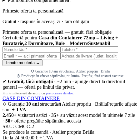
Pot modifica compartimentarea?
Primește oferta ta personalizată
Gratuit · răspuns în aceeași zi · fără obligații
Primește oferta ta personalizată — gratuit, fără obligație
Ceri ofertă pentru
Casa din Containere 72mp – Living +
Bucatarie,2 Dormitoare, Baie – Modern/Sustenabil
Trimite-mi oferta →
Garanție 10 ani structură
Atelier propriu · Brăila
Producție în câteva săptămâni, nu luni
Preț fix, fără costuri ascunse
✓ Gratuit, fără obligații
· ~2 min · ajunge direct la directorul
general — ofertă pe linkul tău privat.
Prin trimitere ești de acord cu
prelucrarea datelor
.
CASE DIN CONTAINERE
Garanție
10 ani
structură
Atelier propriu · Brăila
Prețurile afișate
sunt
+ TVA
2.450+
vizitatori astăzi ·
35+
au văzut acest model în ultimele 7 zile
·
50+
oferte pregătite săptămâna aceasta
SKU:
CMCC-2
Se produce la comandă · Atelier propriu Brăila
De la 24.500,00 € + TVA