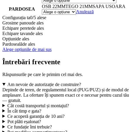
OSB 22MM
TEGO 21MM
SAPA USOARA
PARDOSEA
Anulează
Configurația ta
0/5 alese
Grosime panou
de ales
Echipare perete
de ales
Echipare tavan
de ales
Opțiuni
de ales
Pardoseală
de ales
Alege opțiunile de mai sus
Întrebări frecvente
Răspunsurile pe care le primim cel mai des.
Am nevoie de autorizație de construire?
Depinde de teren, de regulamentul local (PUG/PUZ) și de modul de
amplasare. La ofertare îți spunem exact ce e necesar pentru cazul tău
— gratuit.
Cât costă transportul și montajul?
În cât timp e gata?
Ce acoperă garanția de 10 ani?
Pot plăti eșalonat?
Ce fundație îmi trebuie?