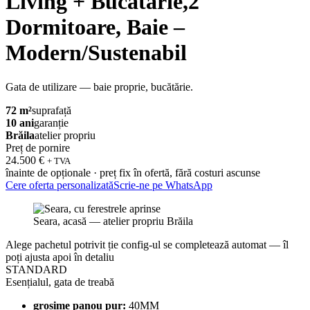
Living + Bucatarie,2
Dormitoare, Baie –
Modern/Sustenabil
Gata de utilizare — baie proprie, bucătărie.
72 m²
suprafață
10 ani
garanție
Brăila
atelier propriu
Preț de pornire
24.500 €
+ TVA
înainte de opționale · preț fix în ofertă, fără costuri ascunse
Cere oferta personalizată
Scrie-ne pe WhatsApp
Seara, acasă — atelier propriu Brăila
Alege pachetul potrivit ție
config-ul se completează automat — îl
poți ajusta apoi în detaliu
STANDARD
Esențialul, gata de treabă
grosime panou pur:
40MM