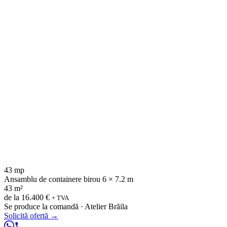
43 mp
Ansamblu de containere birou 6 × 7.2 m
43 m²
de la
16.400 €
+ TVA
Se produce la comandă · Atelier Brăila
Solicită ofertă
→