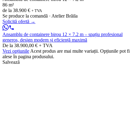
86 m²
de la
38.900 €
+ TVA
Se produce la comandă · Atelier Brăila
Solicită ofertă
→
Ansamblu de containere birou 12 × 7.2 m – spațiu profesional
generos, design modern și eficiență maximă
De la 38.900,00 € + TVA
Vezi opțiunile
Acest produs are mai multe variații. Opțiunile pot fi
alese în pagina produsului.
Salvează