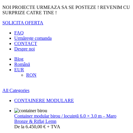
NOI PROIECTE URMEAZA SA SE POSTEZE ! REVENIM CU
SURPRIZE CATRE TINE !
SOLICITA OFERTA
FAQ
Urmărește comanda
CONTACT
Despre noi
Blog
Română
EUR
RON
All Categories
CONTAINERE MODULARE
Container modular birou / locuință 6.0 × 3.0 m – Maro
Bronze & Riflaj Lemn
De la 6.450,00 € + TVA