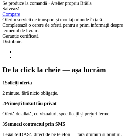
Se produce la comandă · Atelier propriu Brăila
Salvează
Compare
Oferim servicii de transport și montaj oriunde în țară.
Completează o cerere de ofertă pentru a primi informații despre
termenul de livrare.
Garanție certificată
Distribuie:
De la click la cheie — așa lucrăm
1
Soliciți oferta
2 minute, fără nicio obligație.
2
Primești linkul tău privat
Ofertă detaliată, cu vizualuri, specificații și prețuri ferme.
3
Semnezi contractul prin SMS
Legal (eIDAS), direct de pe telefon — fără drumuri și printuri.