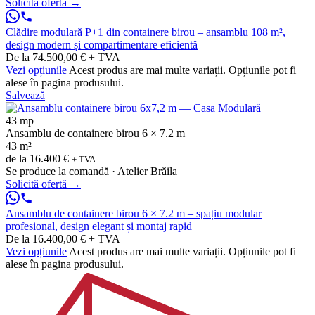
Solicită ofertă
→
Clădire modulară P+1 din containere birou – ansamblu 108 m²,
design modern și compartimentare eficientă
De la 74.500,00 € + TVA
Vezi opțiunile
Acest produs are mai multe variații. Opțiunile pot fi
alese în pagina produsului.
Salvează
43 mp
Ansamblu de containere birou 6 × 7.2 m
43 m²
de la
16.400 €
+ TVA
Se produce la comandă · Atelier Brăila
Solicită ofertă
→
Ansamblu de containere birou 6 × 7.2 m – spațiu modular
profesional, design elegant și montaj rapid
De la 16.400,00 € + TVA
Vezi opțiunile
Acest produs are mai multe variații. Opțiunile pot fi
alese în pagina produsului.