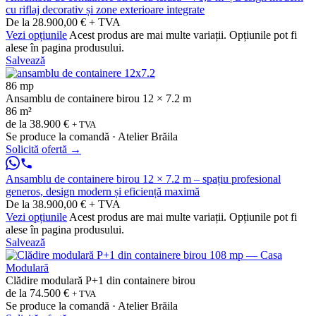
cu riflaj decorativ și zone exterioare integrate
De la 28.900,00 € + TVA
Vezi opțiunile
Acest produs are mai multe variații. Opțiunile pot fi
alese în pagina produsului.
Salvează
86 mp
Ansamblu de containere birou 12 × 7.2 m
86 m²
de la
38.900 €
+ TVA
Se produce la comandă · Atelier Brăila
Solicită ofertă
→
Ansamblu de containere birou 12 × 7.2 m – spațiu profesional
generos, design modern și eficiență maximă
De la 38.900,00 € + TVA
Vezi opțiunile
Acest produs are mai multe variații. Opțiunile pot fi
alese în pagina produsului.
Salvează
Clădire modulară P+1 din containere birou
de la
74.500 €
+ TVA
Se produce la comandă · Atelier Brăila