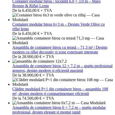
Container modular birou / locuință 6.0 × 3.0 m – Maro
Bronze & Riflaj Lemn
De la 6.450,00 € + TVA
Container modular birou 6×3 m – Design Verde Olive cu
riflaj lemn
De la 6.450,00 € + TVA
Ansamblu de containere birou cu terasă – 71,3 m² | Design
modern cu riflaj decorativ și zone exterioare integrate
De la 28.900,00 € + TVA
Ansamblu de containere birou 12 × 7.2 m – spațiu profesional
generos, design modern și eficiență maximă
De la 38.900,00 € + TVA
Clădire modulară P+1 din containere birou – ansamblu 108
m², design modern și compartimentare eficientă
De la 74.500,00 € + TVA
Ansamblu de containere birou 6 × 7.2 m – spațiu modular
profesional, design elegant și montaj rapid