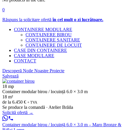
0
Răspuns la solicitare ofertă
în cel mult o zi lucrătoare.
CONTAINERE MODULARE
CONTAINERE BIROU
CONTAINERE SANITARE
CONTAINERE DE LOCUIT
CASE DIN CONTAINERE
CASE MODULARE
CONTACT
Descoperă Noile Noastre Proiecte
Salvează
18 mp
Container modular birou / locuință 6.0 × 3.0 m
18 m²
de la
6.450 €
+ TVA
Se produce la comandă · Atelier Brăila
Solicită ofertă
→
Container modular birou / locuință 6.0 × 3.0 m – Maro Bronze &
Riflaj Lemn