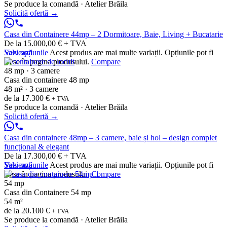
Se produce la comandă · Atelier Brăila
Solicită ofertă
→
Casa din Containere 44mp – 2 Dormitoare, Baie, Living + Bucatarie
De la 15.000,00 € + TVA
Vezi opțiunile
Salvează
Acest produs are mai multe variații. Opțiunile pot fi
alese în pagina produsului.
Compare
48 mp · 3 camere
Casa din containere 48 mp
48 m² · 3 camere
de la
17.300 €
+ TVA
Se produce la comandă · Atelier Brăila
Solicită ofertă
→
Casa din containere 48mp – 3 camere, baie și hol – design complet
funcțional & elegant
De la 17.300,00 € + TVA
Vezi opțiunile
Salvează
Acest produs are mai multe variații. Opțiunile pot fi
alese în pagina produsului.
Compare
54 mp
Casa din Containere 54 mp
54 m²
de la
20.100 €
+ TVA
Se produce la comandă · Atelier Brăila