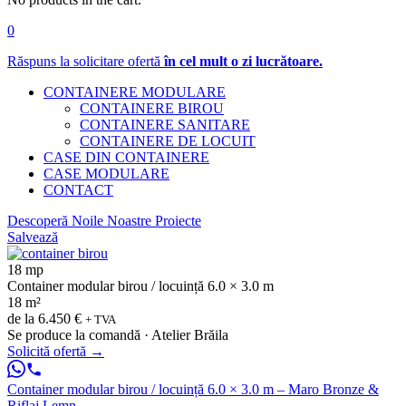
0
Răspuns la solicitare ofertă
în cel mult o zi lucrătoare.
CONTAINERE MODULARE
CONTAINERE BIROU
CONTAINERE SANITARE
CONTAINERE DE LOCUIT
CASE DIN CONTAINERE
CASE MODULARE
CONTACT
Descoperă Noile Noastre Proiecte
Salvează
18 mp
Container modular birou / locuință 6.0 × 3.0 m
18 m²
de la
6.450 €
+ TVA
Se produce la comandă · Atelier Brăila
Solicită ofertă
→
Container modular birou / locuință 6.0 × 3.0 m – Maro Bronze &
Riflaj Lemn