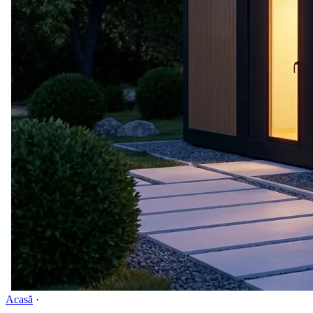
Acasă
·