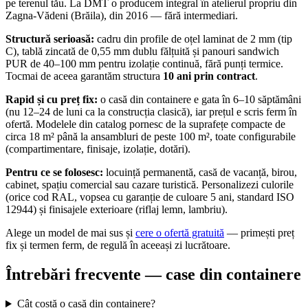
pe terenul tău. La DMT o producem integral în atelierul propriu din
Zagna-Vădeni (Brăila), din 2016 — fără intermediari.
Structură serioasă:
cadru din profile de oțel laminat de 2 mm (tip
C), tablă zincată de 0,55 mm dublu fălțuită și panouri sandwich
PUR de 40–100 mm pentru izolație continuă, fără punți termice.
Tocmai de aceea garantăm structura
10 ani prin contract
.
Rapid și cu preț fix:
o casă din containere e gata în 6–10 săptămâni
(nu 12–24 de luni ca la construcția clasică), iar prețul e scris ferm în
ofertă. Modelele din catalog pornesc de la suprafețe compacte de
circa 18 m² până la ansambluri de peste 100 m², toate configurabile
(compartimentare, finisaje, izolație, dotări).
Pentru ce se folosesc:
locuință permanentă, casă de vacanță, birou,
cabinet, spațiu comercial sau cazare turistică. Personalizezi culorile
(orice cod RAL, vopsea cu garanție de culoare 5 ani, standard ISO
12944) și finisajele exterioare (riflaj lemn, lambriu).
Alege un model de mai sus și
cere o ofertă gratuită
— primești preț
fix și termen ferm, de regulă în aceeași zi lucrătoare.
Întrebări frecvente — case din containere
Cât costă o casă din containere?