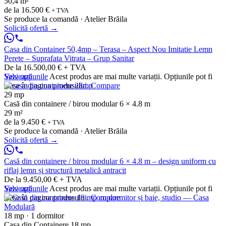
50,4 m²
de la
16.500 €
+ TVA
Se produce la comandă · Atelier Brăila
Solicită ofertă
→
Casa din Container 50,4mp – Terasa – Aspect Nou Imitatie Lemn
Perete – Suprafata Vitrata – Grup Sanitar
De la 16.500,00 € + TVA
Vezi opțiunile
Salvează
Acest produs are mai multe variații. Opțiunile pot fi
alese în pagina produsului.
Compare
29 mp
Casă din containere / birou modular 6 × 4.8 m
29 m²
de la
9.450 €
+ TVA
Se produce la comandă · Atelier Brăila
Solicită ofertă
→
Casă din containere / birou modular 6 × 4.8 m – design uniform cu
riflaj lemn și structură metalică antracit
De la 9.450,00 € + TVA
Vezi opțiunile
Salvează
Acest produs are mai multe variații. Opțiunile pot fi
alese în pagina produsului.
Compare
18 mp · 1 dormitor
Casa din Containere 18 mp