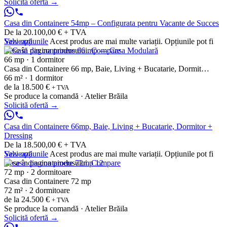
Solicită ofertă
→
Casa din Containere 54mp – Configurata pentru Vacante de Succes
De la 20.100,00 € + TVA
Vezi opțiunile
Salvează
Acest produs are mai multe variații. Opțiunile pot fi
alese în pagina produsului.
Compare
66 mp · 1 dormitor
Casa din Containere 66 mp, Baie, Living + Bucatarie, Dormit…
66 m² · 1 dormitor
de la
18.500 €
+ TVA
Se produce la comandă · Atelier Brăila
Solicită ofertă
→
Casa din Containere 66mp, Baie, Living + Bucatarie, Dormitor +
Dressing
De la 18.500,00 € + TVA
Vezi opțiunile
Salvează
Acest produs are mai multe variații. Opțiunile pot fi
alese în pagina produsului.
Compare
72 mp · 2 dormitoare
Casa din Containere 72 mp
72 m² · 2 dormitoare
de la
24.500 €
+ TVA
Se produce la comandă · Atelier Brăila
Solicită ofertă
→