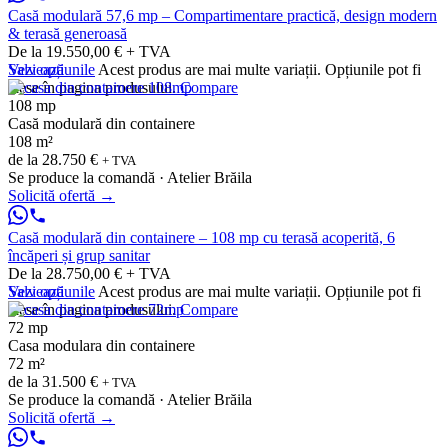
Casă modulară 57,6 mp – Compartimentare practică, design modern
& terasă generoasă
De la 19.550,00 € + TVA
Vezi opțiunile
Salvează
Acest produs are mai multe variații. Opțiunile pot fi
alese în pagina produsului.
Compare
108 mp
Casă modulară din containere
108 m²
de la
28.750 €
+ TVA
Se produce la comandă · Atelier Brăila
Solicită ofertă
→
Casă modulară din containere – 108 mp cu terasă acoperită, 6
încăperi și grup sanitar
De la 28.750,00 € + TVA
Vezi opțiunile
Salvează
Acest produs are mai multe variații. Opțiunile pot fi
alese în pagina produsului.
Compare
72 mp
Casa modulara din containere
72 m²
de la
31.500 €
+ TVA
Se produce la comandă · Atelier Brăila
Solicită ofertă
→