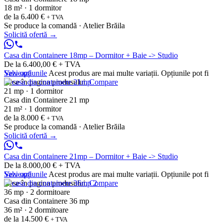
18 m² · 1 dormitor
de la
6.400 €
+ TVA
Se produce la comandă · Atelier Brăila
Solicită ofertă
→
Casa din Containere 18mp – Dormitor + Baie -> Studio
De la 6.400,00 € + TVA
Vezi opțiunile
Salvează
Acest produs are mai multe variații. Opțiunile pot fi
alese în pagina produsului.
Compare
21 mp · 1 dormitor
Casa din Containere 21 mp
21 m² · 1 dormitor
de la
8.000 €
+ TVA
Se produce la comandă · Atelier Brăila
Solicită ofertă
→
Casa din Containere 21mp – Dormitor + Baie -> Studio
De la 8.000,00 € + TVA
Vezi opțiunile
Salvează
Acest produs are mai multe variații. Opțiunile pot fi
alese în pagina produsului.
Compare
36 mp · 2 dormitoare
Casa din Containere 36 mp
36 m² · 2 dormitoare
de la
14.500 €
+ TVA