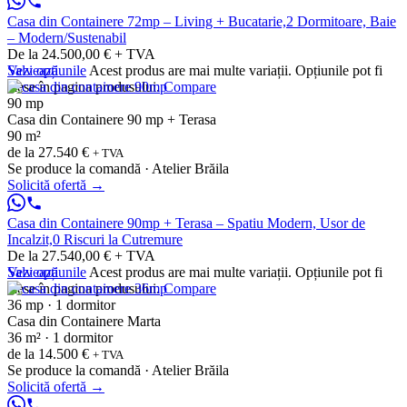
Casa din Containere 72mp – Living + Bucatarie,2 Dormitoare, Baie
– Modern/Sustenabil
De la 24.500,00 € + TVA
Vezi opțiunile
Salvează
Acest produs are mai multe variații. Opțiunile pot fi
alese în pagina produsului.
Compare
90 mp
Casa din Containere 90 mp + Terasa
90 m²
de la
27.540 €
+ TVA
Se produce la comandă · Atelier Brăila
Solicită ofertă
→
Casa din Containere 90mp + Terasa – Spatiu Modern, Usor de
Incalzit,0 Riscuri la Cutremure
De la 27.540,00 € + TVA
Vezi opțiunile
Salvează
Acest produs are mai multe variații. Opțiunile pot fi
alese în pagina produsului.
Compare
36 mp · 1 dormitor
Casa din Containere Marta
36 m² · 1 dormitor
de la
14.500 €
+ TVA
Se produce la comandă · Atelier Brăila
Solicită ofertă
→