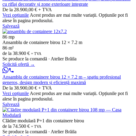
cu riflaj decorativ și zone exterioare integrate
De la 28.900,00 € + TVA
Vezi opțiunile
Acest produs are mai multe variații. Opțiunile pot fi
alese în pagina produsului.
Salvează
86 mp
Ansamblu de containere birou 12 × 7.2 m
86 m²
de la
38.900 €
+ TVA
Se produce la comandă · Atelier Brăila
Solicită ofertă
→
Ansamblu de containere birou 12 × 7.2 m – spațiu profesional
generos, design modern și eficiență maximă
De la 38.900,00 € + TVA
Vezi opțiunile
Acest produs are mai multe variații. Opțiunile pot fi
alese în pagina produsului.
Salvează
Clădire modulară P+1 din containere birou
de la
74.500 €
+ TVA
Se produce la comandă · Atelier Brăila