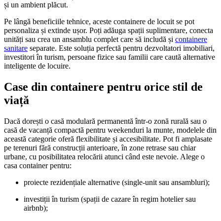
și un ambient plăcut.
Pe lângă beneficiile tehnice, aceste containere de locuit se pot
personaliza și extinde ușor. Poți adăuga spații suplimentare, conecta
unități sau crea un ansamblu complet care să includă și
containere
sanitare
separate. Este soluția perfectă pentru dezvoltatori imobiliari,
investitori în turism, persoane fizice sau familii care caută alternative
inteligente de locuire.
Case din containere pentru orice stil de
viață
Dacă dorești o casă modulară permanentă într-o zonă rurală sau o
casă de vacanță compactă pentru weekenduri la munte, modelele din
această categorie oferă flexibilitate și accesibilitate. Pot fi amplasate
pe terenuri fără construcții anterioare, în zone retrase sau chiar
urbane, cu posibilitatea relocării atunci când este nevoie. Alege o
casa container pentru:
proiecte rezidențiale alternative (single-unit sau ansambluri);
investiții în turism (spații de cazare în regim hotelier sau
airbnb);