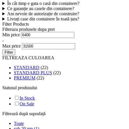
În cât timp e gata o casă din containere?
Ce garanție au casele din containere?
Am nevoie de autorizație de construire?
Livrați case din containere în toată țara?
Filter Products
Filtreaza produsele dupa pret
Min price
-
Max price
Filter
FILTREAZA CULOAREA
STANDARD
(22)
STANDARD PLUS
(22)
PREMIUM
(22)
Statusul produsului
In Stock
On Sale
Filtrează după suprafață
Toate
sub 20 mp
(1)