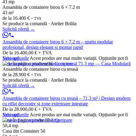
43 mp
Ansamblu de containere birou 6 × 7.2 m
43 m²
de la
16.400 €
+ TVA
Se produce la comandă · Atelier Brăila
Solicită ofertă
→
Ansamblu de containere birou 6 × 7.2 m – spațiu modular
profesional, design elegant și montaj rapid
De la 16.400,00 € + TVA
Vezi opțiunile
Salvează
Acest produs are mai multe variații. Opțiunile pot fi
alese în pagina produsului.
Compare
Ansamblu de containere birou cu terasă
de la
28.900 €
+ TVA
Se produce la comandă · Atelier Brăila
Solicită ofertă
→
Ansamblu de containere birou cu terasă – 71,3 m² | Design modern
cu riflaj decorativ și zone exterioare integrate
De la 28.900,00 € + TVA
Vezi opțiunile
Salvează
Acest produs are mai multe variații. Opțiunile pot fi
alese în pagina produsului.
Compare
50,4 mp
Casa din Container 50