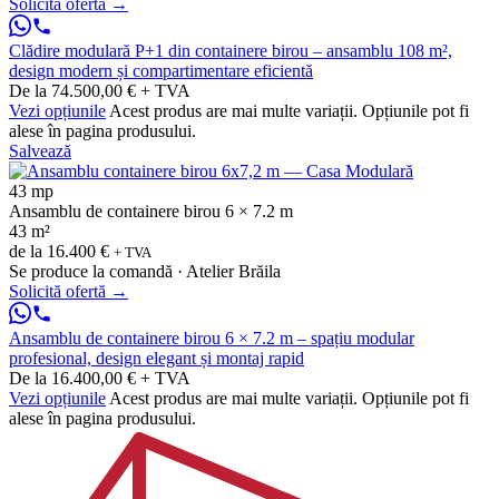
Solicită ofertă
→
Clădire modulară P+1 din containere birou – ansamblu 108 m²,
design modern și compartimentare eficientă
De la 74.500,00 € + TVA
Vezi opțiunile
Acest produs are mai multe variații. Opțiunile pot fi
alese în pagina produsului.
Salvează
43 mp
Ansamblu de containere birou 6 × 7.2 m
43 m²
de la
16.400 €
+ TVA
Se produce la comandă · Atelier Brăila
Solicită ofertă
→
Ansamblu de containere birou 6 × 7.2 m – spațiu modular
profesional, design elegant și montaj rapid
De la 16.400,00 € + TVA
Vezi opțiunile
Acest produs are mai multe variații. Opțiunile pot fi
alese în pagina produsului.