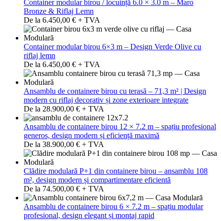
Container modular birou / locuință 6.0 × 3.0 m – Maro
Bronze & Riflaj Lemn
De la 6.450,00 € + TVA
Container modular birou 6×3 m – Design Verde Olive cu
riflaj lemn
De la 6.450,00 € + TVA
Ansamblu de containere birou cu terasă – 71,3 m² | Design
modern cu riflaj decorativ și zone exterioare integrate
De la 28.900,00 € + TVA
Ansamblu de containere birou 12 × 7.2 m – spațiu profesional
generos, design modern și eficiență maximă
De la 38.900,00 € + TVA
Clădire modulară P+1 din containere birou – ansamblu 108
m², design modern și compartimentare eficientă
De la 74.500,00 € + TVA
Ansamblu de containere birou 6 × 7.2 m – spațiu modular
profesional, design elegant și montaj rapid