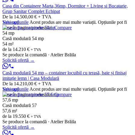
Casa din Containere Marta,36mp, Dormitor + Living si Bucatarie,
Grup Sanitar Complet Echipat
De la 14.500,00 € + TVA
Vezi opțiunile
Salvează
Acest produs are mai multe variații. Opțiunile pot fi
alese în pagina produsului.
Compare
54 mp
Casă modulară 54 mp
54 m²
de la
14.210 €
+ TVA
Se produce la comandă · Atelier Brăila
Solicită ofertă
→
Casă modulară 54 mp – container locuibil cu terasă, baie și finisaj
imitație lemn | Casa Modulară
De la 14.210,00 € + TVA
Vezi opțiunile
Salvează
Acest produs are mai multe variații. Opțiunile pot fi
alese în pagina produsului.
Compare
57,6 mp
Casă modulară 57
57,6 m²
de la
19.550 €
+ TVA
Se produce la comandă · Atelier Brăila
Solicită ofertă
→