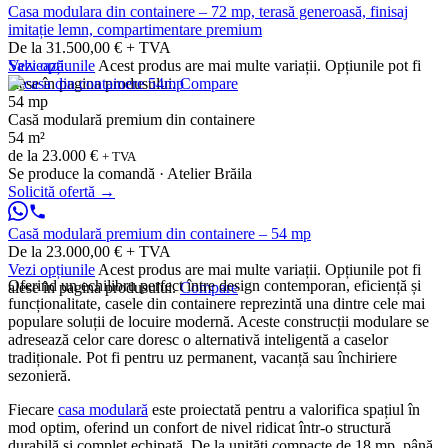
Casa modulara din containere – 72 mp, terasă generoasă, finisaj
imitație lemn, compartimentare premium
De la 31.500,00 € + TVA
Vezi opțiunile
Salvează
Acest produs are mai multe variații. Opțiunile pot fi
alese în pagina produsului.
Compare
54 mp
Casă modulară premium din containere
54 m²
de la
23.000 €
+ TVA
Se produce la comandă · Atelier Brăila
Solicită ofertă
→
Casă modulară premium din containere – 54 mp
De la 23.000,00 € + TVA
Vezi opțiunile
Acest produs are mai multe variații. Opțiunile pot fi
Oferind un echilibru perfect între design contemporan, eficiență și
alese în pagina produsului.
Compare
funcționalitate, casele din containere reprezintă una dintre cele mai
populare soluții de locuire modernă. Aceste construcții modulare se
adresează celor care doresc o alternativă inteligentă a caselor
tradiționale. Pot fi pentru uz permanent, vacanță sau închiriere
sezonieră.
Fiecare
casa modulară
este proiectată pentru a valorifica spațiul în
mod optim, oferind un confort de nivel ridicat într-o structură
durabilă și complet echipată. De la unități compacte de 18 mp, până