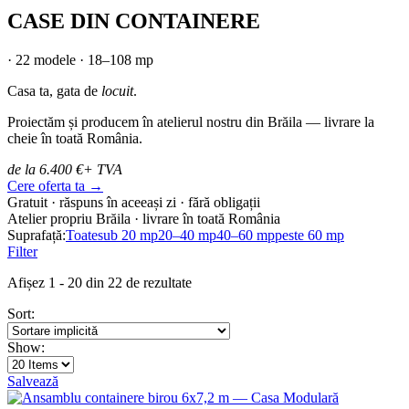
CASE DIN CONTAINERE
· 22 modele · 18–108 mp
Casa ta, gata de
locuit
.
Proiectăm și producem în atelierul nostru din Brăila — livrare la
cheie în toată România.
de la 6.400 €
+ TVA
Cere oferta ta →
Gratuit · răspuns în aceeași zi · fără obligații
Atelier propriu Brăila · livrare în toată România
Suprafață:
Toate
sub 20 mp
20–40 mp
40–60 mp
peste 60 mp
Filter
Afișez 1 - 20 din 22 de rezultate
Sort:
Show:
Salvează