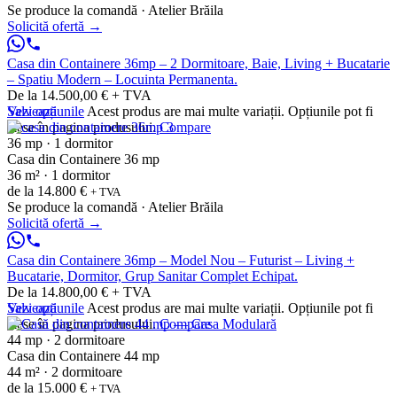
Se produce la comandă · Atelier Brăila
Solicită ofertă
→
Casa din Containere 36mp – 2 Dormitoare, Baie, Living + Bucatarie
– Spatiu Modern – Locuinta Permanenta.
De la 14.500,00 € + TVA
Vezi opțiunile
Salvează
Acest produs are mai multe variații. Opțiunile pot fi
alese în pagina produsului.
Compare
36 mp · 1 dormitor
Casa din Containere 36 mp
36 m² · 1 dormitor
de la
14.800 €
+ TVA
Se produce la comandă · Atelier Brăila
Solicită ofertă
→
Casa din Containere 36mp – Model Nou – Futurist – Living +
Bucatarie, Dormitor, Grup Sanitar Complet Echipat.
De la 14.800,00 € + TVA
Vezi opțiunile
Salvează
Acest produs are mai multe variații. Opțiunile pot fi
alese în pagina produsului.
Compare
44 mp · 2 dormitoare
Casa din Containere 44 mp
44 m² · 2 dormitoare
de la
15.000 €
+ TVA