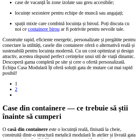
case de vacanță în zone izolate sau greu accesibile;
locuințe sezoniere pentru echipe de muncă sau angajați;
spații mixte care combină locuința și biroul. Poți discuta cu
noi ce
containere birou
ar fi potrivite pentru nevoile tale.
Construite rapid, eficiente energetic, personalizate și pregătite pentru
conectare la utilități, casele din containere oferă o alternativă reală și
sustenabilă pentru locuința modernă. Cu un cost optimizat și design
atractiv, acestea răspund perfect cerințelor unui stil de viață dinamic.
Descoperă gama completă pe site și cere o ofertă personalizată.
Echipa Casa Modulară îți oferă soluții gata de mutare cat mai rapid
posibil!
1
2
Case din containere — ce trebuie să știi
înainte să cumperi
O
casă din containere
este o locuință reală, finisată la cheie,
construită dintr-o structură metalică modulară în atelier și livrată gata